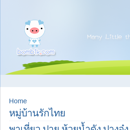
Home
หมู่บ้านรักไทย
พาเที่ยว ปาย ห้วยน้ำดัง ปางอุ๋ง 