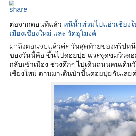
ต่อจากตอนที่แล้ว
หนีน้ำท่วมไปแอ่วเชียงใ
เมืองเชียงใหม่ และ วัดอุโมงค์
มาถึงตอนจบแล้วค่ะ วันสุดท้ายของทริปหน
ของวันนี้คือ ขึ้นไปดอยปุย แวะจุดชมวิวดอย
กลับเข้าเมือง ช่วงดึกๆ ไปเดินถนนคนเดินว
เชียงใหม่ ตามมาเดินป่าขึ้นดอยปุยกันเลยค