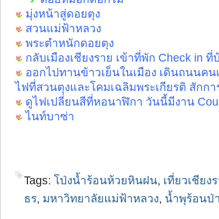
มุ่งหน้าสู่ดอยตุง
สวนแม่ฟ้าหลวง
พระตำหนักดอยตุง
กลับเมืองเชียงราย เข้าที่พัก
Check in ที่บ
ออกไปทานข้าวเย็นในเมือง เดินถนนคนเด
ไฟที่สวนตุงและโคมเฉลิมพระเกียรติ
สักกา
ดูไฟเปลี่ยนสีที่หอนาฬิกา
วันนี้มีงาน Co
ไนท์บาซ่า
Tags:
โป่งน้ำร้อนห้วยหินฝน
,
เที่ยวเชียง
ธร
,
มหาวิทยาลัยแม่ฟ้าหลวง
,
น้ำพุร้อนป่