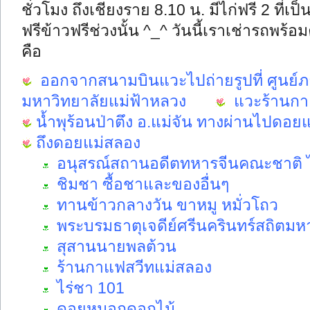
ชั่วโมง ถึงเชียงราย 8.10 น. มีไก่ฟรี 2 ที่เ
ฟรีข้าวฟรีช่วงนั้น ^_^ วันนี้เราเช่ารถพร้
คือ
ออกจากสนามบินแวะไปถ่ายรูปที่ ศูนย์
มหาวิทยาลัยแม่ฟ้าหลวง
แวะร้านกา
น้ำพุร้อนป่าตึง อ.แม่จัน ทางผ่านไปดอย
ถึงดอยแม่สลอง
อนุสรณ์สถานอดีตทหารจีนคณะชาติ
ชิมชา ซื้อชาและของอื่นๆ
ทานข้าวกลางวัน ขาหมู หมั่วโถว
พระบรมธาตุเจดีย์ศรีนครินทร์สถิตมหาส
สุสานนายพลต้วน
ร้านกาแฟสวีทแม่สลอง
ไร่ชา 101
ดอยหมอกดอกไม้