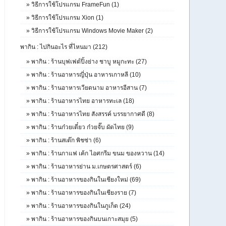
»
วิธีการใช้โปรแกรม FrameFun (1)
»
วิธีการใช้โปรแกรม Xion (1)
»
วิธีการใช้โปรแกรม Windows Movie Maker (2)
พากิน : ไปกินอะไร ที่ไหนมา (212)
»
พากิน : ร้านบุฟเฟต์ปิ้งย่าง ชาบู หมูกะทะ (27)
»
พากิน : ร้านอาหารญี่ปุ่น อาหารเกาหลี (10)
»
พากิน : ร้านอาหารเวียดนาม อาหารอีสาน (7)
»
พากิน : ร้านอาหารไทย อาหารทะเล (18)
»
พากิน : ร้านอาหารไทย สังสรรค์ บรรยากาศดี (8)
»
พากิน : ร้านก๋วยเตี๋ยว ก๋วยจั๊บ ผัดไทย (9)
»
พากิน : ร้านสเต๊ก พิชซ่า (6)
»
พากิน : ร้านกาแฟ เค้ก ไอศกรีม ขนม ของหวาน (14)
»
พากิน : ร้านอาหารย่าน ม.เกษตรศาสตร์ (6)
»
พากิน : ร้านอาหารของกินในเชียงใหม่ (69)
»
พากิน : ร้านอาหารของกินในเชียงราย (7)
»
พากิน : ร้านอาหารของกินในภูเก็ต (24)
»
พากิน : ร้านอาหารของกินบนเกาะสมุย (5)