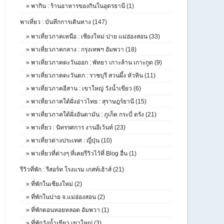
»
พากิน : ร้านอาหารของกินในอุดรธานี (1)
พาเที่ยว : บันทึกการเดินทาง (147)
»
พาเที่ยวภาคเหนือ : เชียงใหม่ ปาย แม่ฮ่องสอน (33)
»
พาเที่ยวภาคกลาง : กรุงเทพฯ อัมพวา (18)
»
พาเที่ยวภาคตะวันออก : พัทยา เกาะล้าน เกาะกูด (9)
»
พาเที่ยวภาคตะวันตก : ราชบุรี สวนผึ้ง หัวหิน (11)
»
พาเที่ยวภาคอีสาน : เขาใหญ่ วังน้ำเขียว (6)
»
พาเที่ยวภาคใต้ฝั่งอ่าวไทย : สุราษฎร์ธานี (15)
»
พาเที่ยวภาคใต้ฝั่งอันดามัน : ภูเก็ต กระบี่ ตรัง (21)
»
พาเที่ยว : นิทรรศการ งานอีเว้นท์ (23)
»
พาเที่ยวต่างประเทศ : ญี่ปุ่น (10)
»
พาเที่ยวที่ต่างๆ ที่เคยรีวิวไว้ที่ Blog อื่น (1)
รีวิวที่พัก : รีสอร์ท โรงแรม เกสท์เฮ้าส์ (21)
»
ที่พักในเชียงใหม่ (2)
»
ที่พักในปาย จ.แม่ฮ่องสอน (2)
»
ที่พักดอนหอยหลอด อัมพวา (1)
»
ที่พักวังน้ำเขียว เขาใหญ่ (3)