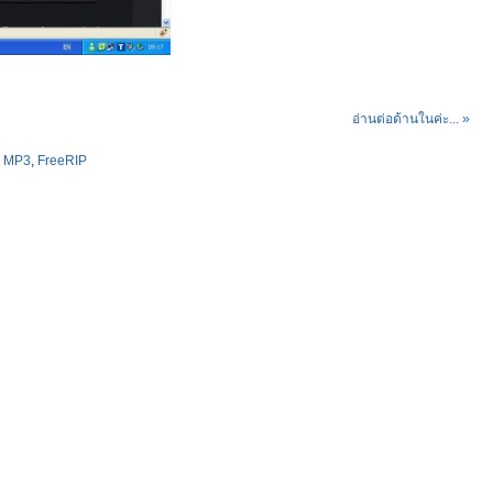
อ่านต่อด้านในค่ะ... »
น MP3
,
FreeRIP