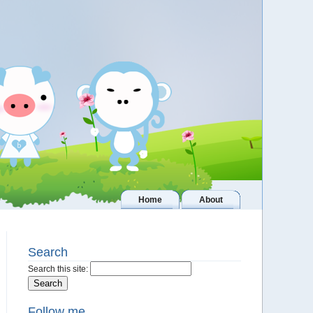
Home
About
Search
Search this site:
Follow me..