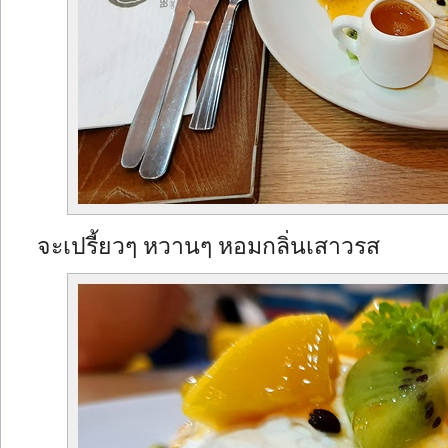
จะเปรี้ยวๆ หวานๆ หอมกลิ่นเสาวรส