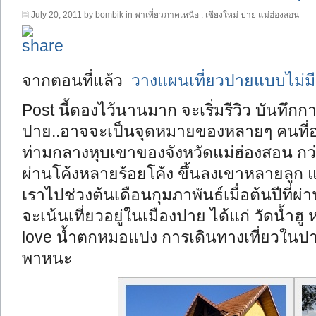
July 20, 2011 by bombik in
พาเที่ยวภาคเหนือ : เชียงใหม่ ปาย แม่ฮ่องสอน
จากตอนที่แล้ว
วางแผนเที่ยวปายแบบไม่มีรถ 
Post นี้ดองไว้นานมาก จะเริ่มรีวิว บันทึกก
ปาย..อาจจะเป็นจุดหมายของหลายๆ คนที่อยาก
ท่ามกลางหุบเขาของจังหวัดแม่ฮ่องสอน กว
ผ่านโค้งหลายร้อยโค้ง ขึ้นลงเขาหลายลูก แต
เราไปช่วงต้นเดือนกุมภาพันธ์เมื่อต้นปีที่
จะเน้นเที่ยวอยู่ในเมืองปาย ได้แก่ วัดน้ำฮู
love น้ำตกหมอแปง การเดินทางเที่ยวในปา
พาหนะ