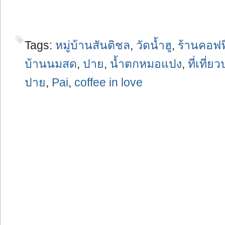
Tags:
หมู่บ้านสันติชล
,
วัดน้ำฮู
,
ร้านคอฟฟี
บ้านนมสด
,
ปาย
,
น้ำตกหมอแปง
,
ที่เที่ย
ปาย
,
Pai
,
coffee in love