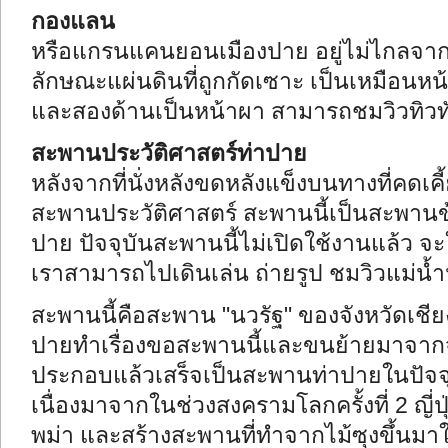
กองแลน
หรือแกรนแคนยอนเมืองปาย อยู่ไม่ไกลจากร
ลักษณะแผ่นดินที่ถูกกัดเซาะ เป็นเหมือนหน
และสองด้านเป็นหน้าผา สามารถชมวิวทิวทั
สะพานประวัติศาสตร์ท่าปาย
หลังจากที่นั่งหลังขดหลังแข็งบนทางที่คดเคี
สะพานประวัติศาสตร์ สะพานนี้เป็นสะพานข้า
ปาย ปัจจุบันสะพานนี้ไม่เปิดใช้งานแล้ว จะ
เราสามารถไปเดินเล่น ถ่ายรูป ชมวิวแม่น้
สะพานนี้คือสะพาน "นวรัฐ" ของจังหวัดเชียง
ปายทำเรื่องขอสะพานนี้และขนย้ายมาจากจัง
ประกอบแล้วเสร็จเป็นสะพานท่าปายในปัจจุบัน
เนื่องมาจากในช่วงสงครามโลกครั้งที่ 2 ญี่ป
พม่า และสร้างสะพานที่ทำจากไม้ซุงขึ้นมาใ