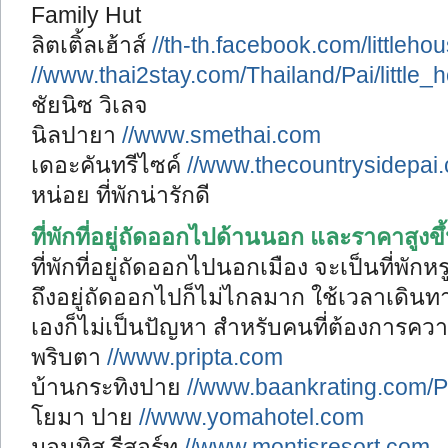
Family Hut
ลิตเติ้ลเฮ้าส์
//th-th.facebook.com/littleho
//www.thai2stay.com/Thailand/Pai/littl
ชัยนิซ วิเลจ
นิลปายา
//www.smethai.com
เดอะคันทรีไซค์
//www.thecountrysidepai
หน่อย ที่พักน่ารักดี
ที่พักที่อยู่ถัดออกไปด้านนอก
และราคาสูงขึ
ที่พักที่อยู่ถัดออกไปนอกเมือง จะเป็นที่พั
ถึงอยู่ถัดออกไปก็ไม่ไกลมาก ใช้เวลาเดินทา
เองก็ไม่เป็นปัญหา สำหรับคนที่ต้องการคว
พริบตา
//www.pripta.com
บ้านกระทิงปาย
//www.baankrating.com/P
โยมา ปาย
//www.yomahotel.com
มอนทิส รีสอร์ท
//www.montisresort.com