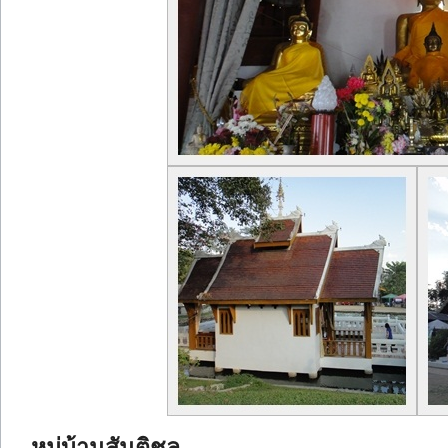
หมู่บ้านสันติชล