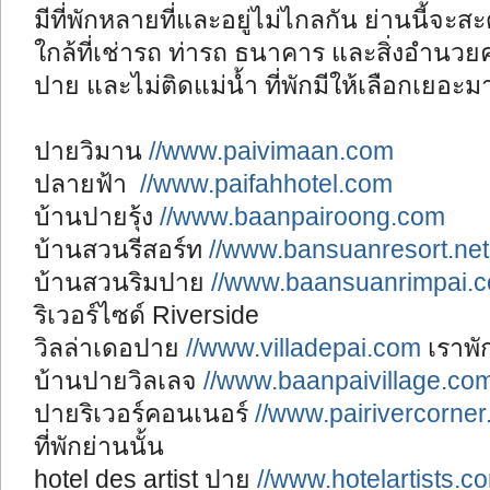
มีที่พักหลายที่และอยู่ไม่ไกลกัน ย่านนี้จะ
ใกล้ที่เช่ารถ ท่ารถ ธนาคาร และสิ่งอำนวยคว
ปาย และไม่ติดแม่น้ำ ที่พักมีให้เลือกเยอะม
ปายวิมาน
//www.paivimaan.com
ปลายฟ้า
//www.paifahhotel.com
บ้านปายรุ้ง
//www.baanpairoong.com
บ้านสวนรีสอร์ท
//www.bansuanresort.net
บ้านสวนริมปาย
//www.baansuanrimpai.
ริเวอร์ไซด์ Riverside
วิลล่าเดอปาย
//www.villadepai.com
เราพักท
บ้านปายวิลเลจ
//www.baanpaivillage.co
ปายริเวอร์คอนเนอร์
//www.pairivercorne
ที่พักย่านนั้น
hotel des artist ปาย
//www.hotelartists.c