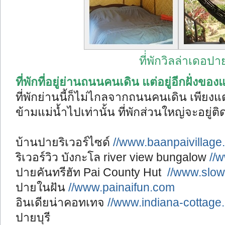
ที่่พักวิลล่าเดอปา
ที่พักที่อยู่ย่านถนนคนเดิน แต่อยู่อีกฝั่งข
ที่พักย่านนี้ก็ไม่ไกลจากถนนคนเดิน เพีย
ข้ามแม่น้ำไปเท่านั้น ที่พักส่วนใหญ่จะอยู่ติดร
บ้านปายริเวอร์ไซด์
//www.baanpaivillage
ริเวอร์วิว บังกะโล river view bungalow
//
ปายคันทรีฮัท Pai County Hut
//www.slow
ปายในฝัน
//www.painaifun.com
อินเดียน่าคอทเทจ
//www.indiana-cottage
ปายบุรี