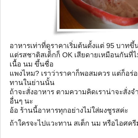
อาหารเท่าที่ดูราคาเริ่มต้นตั้งแต่ 95 บาทขึ
แต่รสชาติสเต็กก็ OK เสียดายเหมือนกันที่ไ
เนื้อ นม ขึ้นชื่อ
แพงไหม? เราว่าราคาก็พอสมควร แต่ก็อร่อยกว
ทานในย่านนั้น
ถ้าจะสั่งอาหาร ตามความคิดเราน่าจะสั่งจำ
อื่นๆ นะ
อ้อ ร้านนี้อาหารทุกอย่างไม่ใส่ผงชูรสค่ะ
ถ้าใครจะไปแวะทาน สเต็ก นม หรือไอศครีม