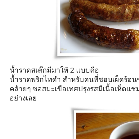
น้ำราดสเต๊กมีมาให้ 2 แบบคือ
น้ำราดพริกไทดำ สำหรับคนที่ชอบเผ็ดร้อ
คล้ายๆ ซอสมะเขือเทศปรุงรสมีเนื้อเห็ดแช
อย่างเลย