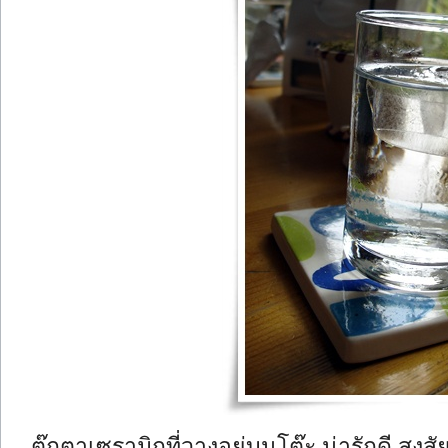
ตุ๊กตาเซรามิกที่วางอยู่บนโต๊ะ น่ารักดี สงสั