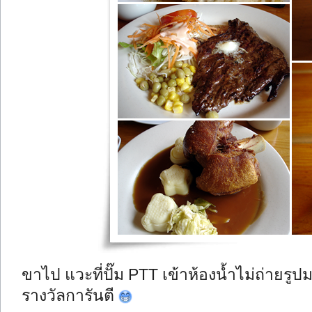
ขาไป แวะที่ปั๊ม PTT เข้าห้องน้ำไม่ถ่ายรูป
รางวัลการันตี