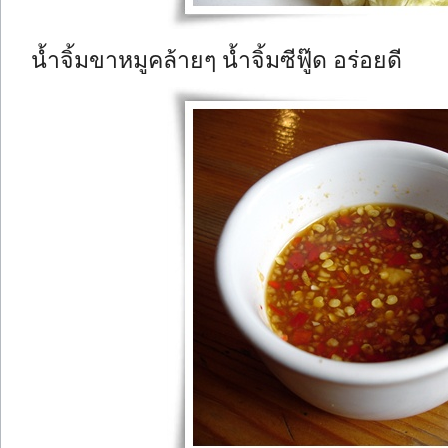
น้ำจิ้มขาหมูคล้ายๆ น้ำจิ้มซีฟู๊ด อร่อยดี