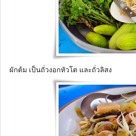
ผักต้ม เป็นถั่วงอกหัวโต และถั่วลิสง