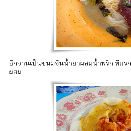
อีกจานเป็นขนมจีนน้ำยาผสมน้ำพริก ทีแรกส
ผสม