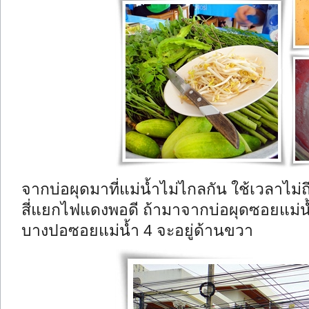
จากบ่อผุดมาที่แม่น้ำไม่ไกลกัน ใช้เวลาไม่ถ
สี่แยกไฟแดงพอดี ถ้ามาจากบ่อผุดซอยแม่น้
บางปอซอยแม่น้ำ 4 จะอยู่ด้านขวา