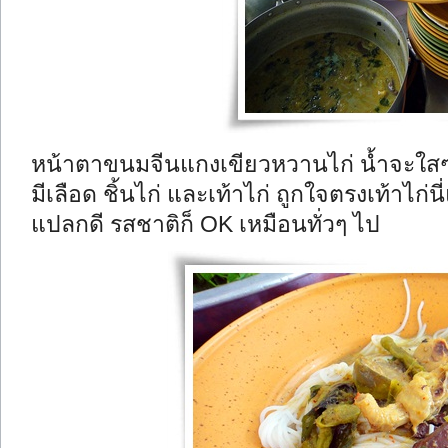
หน้าตาขนมจีนแกงเขียวหวานไก่ น้ำจะใสๆ
มีเลือด ชิ้นไก่ และเท้าไก่ ถูกใจตรงเท้าไก่
แปลกดี รสชาติก็ OK เหมือนทั่วๆ ไป