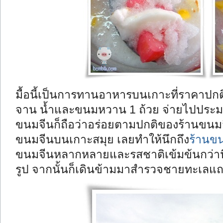
มื้อนี้เป็นการทานอาหารบนเกาะที่ราคาปกต
จาน น้ำและขนมหวาน 1 ถ้วย จ่ายไปประม
ขนมจีนก็ถือว่าอร่อยตามปกติของร้านขนมจี
ขนมจีนบนเกาะสมุย เลยทำให้นึกถึง
ร้านขน
ขนมจีนหลากหลายและรสชาติเข้มข้นกว่านี้ 
รูป จากนั้นก็เดินข้ามมาสำรวจชายทะเลแ