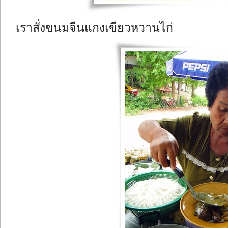
เราสั่งขนมจีนแกงเขียวหวานไก่