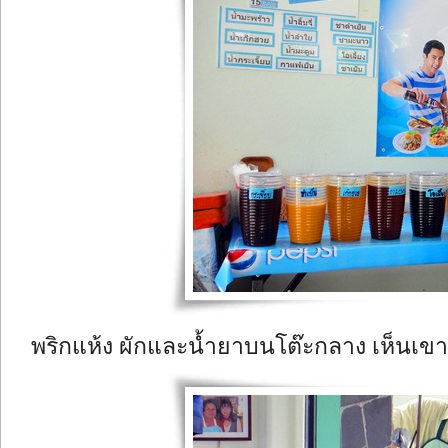
พริกแห้ง ผักและน้ำยาบนโต๊ะกลาง เห็นเขา