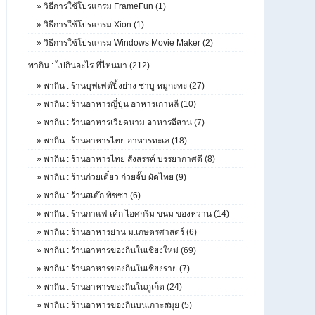
»
วิธีการใช้โปรแกรม FrameFun (1)
»
วิธีการใช้โปรแกรม Xion (1)
»
วิธีการใช้โปรแกรม Windows Movie Maker (2)
พากิน : ไปกินอะไร ที่ไหนมา (212)
»
พากิน : ร้านบุฟเฟต์ปิ้งย่าง ชาบู หมูกะทะ (27)
»
พากิน : ร้านอาหารญี่ปุ่น อาหารเกาหลี (10)
»
พากิน : ร้านอาหารเวียดนาม อาหารอีสาน (7)
»
พากิน : ร้านอาหารไทย อาหารทะเล (18)
»
พากิน : ร้านอาหารไทย สังสรรค์ บรรยากาศดี (8)
»
พากิน : ร้านก๋วยเตี๋ยว ก๋วยจั๊บ ผัดไทย (9)
»
พากิน : ร้านสเต๊ก พิชซ่า (6)
»
พากิน : ร้านกาแฟ เค้ก ไอศกรีม ขนม ของหวาน (14)
»
พากิน : ร้านอาหารย่าน ม.เกษตรศาสตร์ (6)
»
พากิน : ร้านอาหารของกินในเชียงใหม่ (69)
»
พากิน : ร้านอาหารของกินในเชียงราย (7)
»
พากิน : ร้านอาหารของกินในภูเก็ต (24)
»
พากิน : ร้านอาหารของกินบนเกาะสมุย (5)