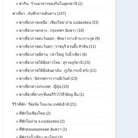
»
พากิน : ร้านอาหารของกินในอุดรธานี (1)
พาเที่ยว : บันทึกการเดินทาง (147)
»
พาเที่ยวภาคเหนือ : เชียงใหม่ ปาย แม่ฮ่องสอน (33)
»
พาเที่ยวภาคกลาง : กรุงเทพฯ อัมพวา (18)
»
พาเที่ยวภาคตะวันออก : พัทยา เกาะล้าน เกาะกูด (9)
»
พาเที่ยวภาคตะวันตก : ราชบุรี สวนผึ้ง หัวหิน (11)
»
พาเที่ยวภาคอีสาน : เขาใหญ่ วังน้ำเขียว (6)
»
พาเที่ยวภาคใต้ฝั่งอ่าวไทย : สุราษฎร์ธานี (15)
»
พาเที่ยวภาคใต้ฝั่งอันดามัน : ภูเก็ต กระบี่ ตรัง (21)
»
พาเที่ยว : นิทรรศการ งานอีเว้นท์ (23)
»
พาเที่ยวต่างประเทศ : ญี่ปุ่น (10)
»
พาเที่ยวที่ต่างๆ ที่เคยรีวิวไว้ที่ Blog อื่น (1)
รีวิวที่พัก : รีสอร์ท โรงแรม เกสท์เฮ้าส์ (21)
»
ที่พักในเชียงใหม่ (2)
»
ที่พักในปาย จ.แม่ฮ่องสอน (2)
»
ที่พักดอนหอยหลอด อัมพวา (1)
»
ที่พักวังน้ำเขียว เขาใหญ่ (3)