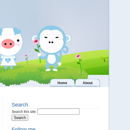
Home
About
Search
Search this site:
Follow me..