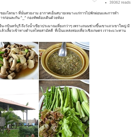
39362 reads
ับ 7 ของโลกมา ที่นั่นสวยงาม อากาศเย็นสบายเหมาะแก่การไปพักผ่อนและการทำ
าหารก่อนละกัน ^_^ กองทัพต้องเดินด้วยท้อง
-กบินทร์บุรี ถึงวังน้ำเขียวประมาณเที่ยงกว่าๆ เพราะถนนช่วงขึ้นเขาแถวเขาใหญ่ มี
รถแล้วเลี้ยวเข้าทางตำบลไทยสามัคคี ที่เป็นแหล่งท่องเที่ยวเชิงเกษตร เราจะแวะทาน