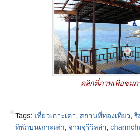
คลิกที่ภาพเพื่อช
Tags:
เที่ยวเกาะเต่า
,
สถานที่ท่องเที่ยว
,
ร
ที่พักบนเกาะเต่า
,
จามจุรีวิลล่า
,
charmchu