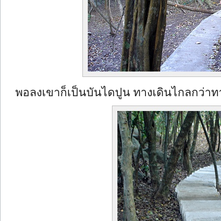
พอลงเขาก็เป็นบันไดปูน ทางเดินไกลกว่าทา