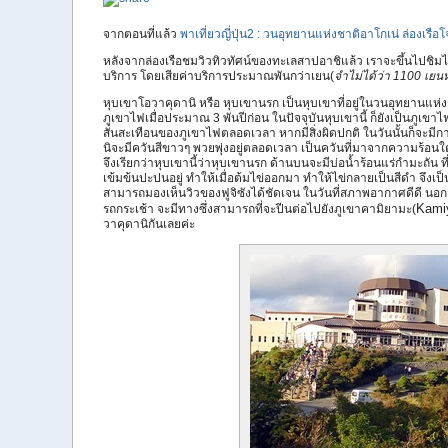
จากตอนที่แล้ว
พาเที่ยวญี่ปุ่น2 : วนอุทยานแห่งชาติอาโกเน่ ล่องเร
หลังจากล่องเรือชมวิวทิวทัศน์ของทะเลสาปอาชิแล้ว เราจะขึ้นไปชิมไข่
บริการ โดยเสียค่าบริการประมาณพันกว่าเยน(
จำไม่ได้ว่า 1100 เยน
หุบเขาโอวาคุดานิ หรือ หุบเขานรก เป็นหุบเขาที่อยู่ในวนอุทยานแห่งชา
ภูเขาไฟเมื่อประมาณ 3 พันปีก่อน ในปัจจุบันหุบเขานี้ ก็ยังเป็นภูเขาไ
สั่นสะเทือนของภูเขาไฟตลอดเวลา หากมีสิ่งผิดปกติ ในวันนั้นก็จะม
นิจะมีควันสีขาวๆ พวยพุ่งอยู่ตลอดเวลา เป็นควันที่มาจากความร้อนใต้พ
จึงเรียกว่าหุบเขานี้ว่าหุบเขานรก ด้านบนจะมีบ่อน้ำร้อนแร่กำมะถัน ที
เข้มข้นปะปนอยู่ ทำให้เมื่อต้มไข่ออกมา ทำให้ไข่กลายเป็นสีดำ จึงเป็น
สามารถมองเห็นวิวของฟูจิซังได้ชัดเจน ในวันที่สภาพอากาศดีดี นอกจาก
Kami
รถกระเช้า จะมีทางซึ่งสามารถที่จะปีนต่อไปยังภูเขาคามิยามะ(
วาคุดานิกันเลยค่ะ