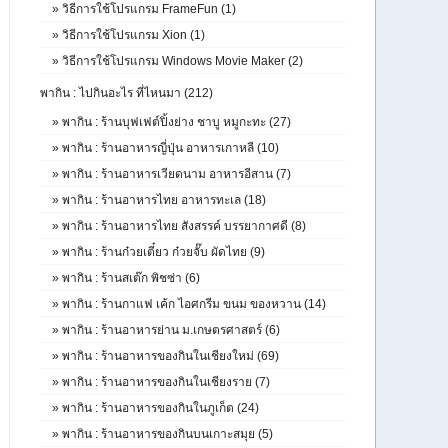
»
วิธีการใช้โปรแกรม FrameFun (1)
»
วิธีการใช้โปรแกรม Xion (1)
»
วิธีการใช้โปรแกรม Windows Movie Maker (2)
พากิน : ไปกินอะไร ที่ไหนมา (212)
»
พากิน : ร้านบุฟเฟต์ปิ้งย่าง ชาบู หมูกะทะ (27)
»
พากิน : ร้านอาหารญี่ปุ่น อาหารเกาหลี (10)
»
พากิน : ร้านอาหารเวียดนาม อาหารอีสาน (7)
»
พากิน : ร้านอาหารไทย อาหารทะเล (18)
»
พากิน : ร้านอาหารไทย สังสรรค์ บรรยากาศดี (8)
»
พากิน : ร้านก๋วยเตี๋ยว ก๋วยจั๊บ ผัดไทย (9)
»
พากิน : ร้านสเต๊ก พิชซ่า (6)
»
พากิน : ร้านกาแฟ เค้ก ไอศกรีม ขนม ของหวาน (14)
»
พากิน : ร้านอาหารย่าน ม.เกษตรศาสตร์ (6)
»
พากิน : ร้านอาหารของกินในเชียงใหม่ (69)
»
พากิน : ร้านอาหารของกินในเชียงราย (7)
»
พากิน : ร้านอาหารของกินในภูเก็ต (24)
»
พากิน : ร้านอาหารของกินบนเกาะสมุย (5)