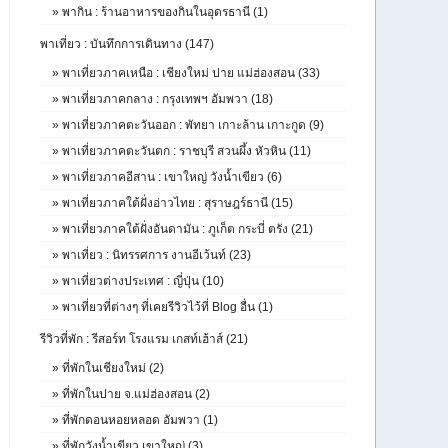
»
พากิน : ร้านอาหารของกินในอุดรธานี (1)
พาเที่ยว : บันทึกการเดินทาง (147)
»
พาเที่ยวภาคเหนือ : เชียงใหม่ ปาย แม่ฮ่องสอน (33)
»
พาเที่ยวภาคกลาง : กรุงเทพฯ อัมพวา (18)
»
พาเที่ยวภาคตะวันออก : พัทยา เกาะล้าน เกาะกูด (9)
»
พาเที่ยวภาคตะวันตก : ราชบุรี สวนผึ้ง หัวหิน (11)
»
พาเที่ยวภาคอีสาน : เขาใหญ่ วังน้ำเขียว (6)
»
พาเที่ยวภาคใต้ฝั่งอ่าวไทย : สุราษฎร์ธานี (15)
»
พาเที่ยวภาคใต้ฝั่งอันดามัน : ภูเก็ต กระบี่ ตรัง (21)
»
พาเที่ยว : นิทรรศการ งานอีเว้นท์ (23)
»
พาเที่ยวต่างประเทศ : ญี่ปุ่น (10)
»
พาเที่ยวที่ต่างๆ ที่เคยรีวิวไว้ที่ Blog อื่น (1)
รีวิวที่พัก : รีสอร์ท โรงแรม เกสท์เฮ้าส์ (21)
»
ที่พักในเชียงใหม่ (2)
»
ที่พักในปาย จ.แม่ฮ่องสอน (2)
»
ที่พักดอนหอยหลอด อัมพวา (1)
»
ที่พักวังน้ำเขียว เขาใหญ่ (3)