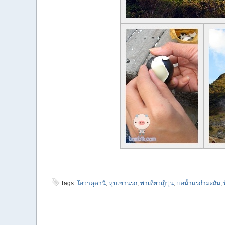
Tags:
โอวาคุดานิ
,
หุบเขานรก
,
พาเที่ยวญี่ปุ่น
,
บ่อน้ำแร่กำมะถัน
,