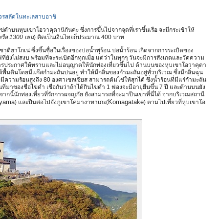
ือโจรสลัดในทะเลสาบอาชิ
ดำบนหุบเขาโอวาคุดานิกันค่ะ ซึ่งการขึ้นไปจากจุดที่เราขึ้นเรือ จะมีกระเช้าให้
หรือ 1300 เยน
) คิดเป็นเงินไทยก็ประมาณ 400 บาท
ติฮาโกเน่ ซึ่งขึ้นชื่อในเรื่องของบ่อน้ำพุร้อน บ่อน้ำร้อน เกิดจากการระเบิดของ
ฟที่ยังไม่สงบ พร้อมที่จะระเบิดอีกทุกเมื่อ แต่ว่าในทุกๆ วันจะมีการสังเกตและวัดความ
ีการประกาศให้ทราบและไม่อนุญาตให้นักท่องเที่ยวขึ้นไป ด้านบนของหุบเขาโอวาคุดา
ื้นดินโดยมีแก๊สกำมะถันปนอยู่ ทำให้มีกลิ่นของกำมะถันอยู่ทั่วบริเวณ ซึ่งมีกลิ่นฉุน
่มีความร้อนสูงถึง 80 องศาเซลเซียส สามารถต้มไข่ให้สุกได้ ซึ่งน้ำร้อนที่มีแร่กำมะถัน
ที่มาของชื่อไข่ดำ เชื่อกันว่าถ้าได้กินไข่ดำ 1 ฟองจะมีอายุยืนขึ้น 7 ปี และด้านบนยัง
นี้นักท่องเที่ยวที่รักการผจญภัย ยังสามารถที่จะมาปีนเขาที่นี่ได้ จากบริเวณสถานี
yama
Komagatake
) และปีนต่อไปยังภูเขาโคมางาทาเกะ(
) ตามไปเที่ยวที่หุบเขาโอ