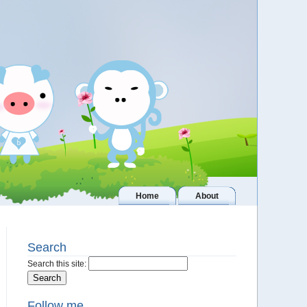
Home
About
Search
Search this site:
Follow me..