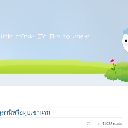
าคุดานิหรือหุบเขานรก
41032 reads