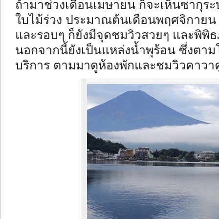
ถ้ามาช่วงเดือนเมษายน ก็จะเห็นซากุร
ใบไม้ร่วง ประมาณต้นเดือนพฤศจิกายน ก็จ
และรอบๆ ก็ยังมีจุดชมวิวสวยๆ และพิพิธ
นอกจากนี้ยังเป็นแหล่งน้ำพุร้อน ซึ่งตา
บริการ ตามมาดูห้องพักและชมวิวคาวาคู