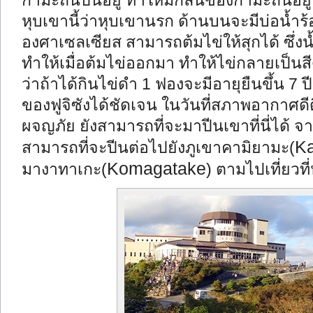
กำมะถันปนอยู่ ทำให้มีกลิ่นของกำมะถันอยู่ทั่
หุบเขานี้ว่าหุบเขานรก ด้านบนจะมีบ่อน้ำร้
องศาเซลเซียส สามารถต้มไข่ให้สุกได้ ซึ่งน้
ทำให้เมื่อต้มไข่ออกมา ทำให้ไข่กลายเป็นสีด
ว่าถ้าได้กินไข่ดำ 1 ฟองจะมีอายุยืนขึ้น 7
ของฟูจิซังได้ชัดเจน ในวันที่สภาพอากาศดีดี
ผจญภัย ยังสามารถที่จะมาปีนเขาที่นี่ได้ จ
K
สามารถที่จะปีนต่อไปยังภูเขาคามิยามะ(
Komagatake
มางาทาเกะ(
) ตามไปเที่ยวท