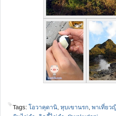
Tags:
โอวาคุดานิ
,
หุบเขานรก
,
พาเที่ยวญี