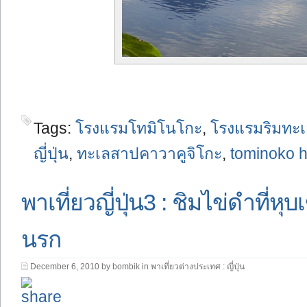
Tags:
โรงแรมโทมิโนโกะ
,
โรงแรมริมทะเล
ญี่ปุ่น
,
ทะเลสาปคาวาคูจิโกะ
,
tominoko h
พาเที่ยวญี่ปุ่น3 : ชิมไข่ดำที่
นรก
December 6, 2010 by bombik in
พาเที่ยวต่างประเทศ : ญี่ปุ่น