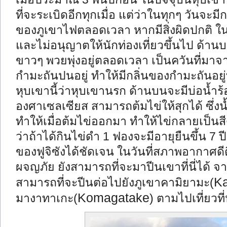
ที่จะระเบิดอีกทุกเมื่อ แต่ว่าในทุกๆ วันจะ
ของภูเขาไฟตลอดเวลา หากมีสิ่งผิดปกติ ใ
และไม่อนุญาตให้นักท่องเที่ยวขึ้นไป ด้า
ขาวๆ พวยพุ่งอยู่ตลอดเวลา เป็นควันที่มาจ
กำมะถันปนอยู่ ทำให้มีกลิ่นของกำมะถันอยู่ทั่
หุบเขานี้ว่าหุบเขานรก ด้านบนจะมีบ่อน้ำร้
องศาเซลเซียส สามารถต้มไข่ให้สุกได้ ซึ่งน้
ทำให้เมื่อต้มไข่ออกมา ทำให้ไข่กลายเป็นสีด
ว่าถ้าได้กินไข่ดำ 1 ฟองจะมีอายุยืนขึ้น 7
ของฟูจิซังได้ชัดเจน ในวันที่สภาพอากาศดีดี
ผจญภัย ยังสามารถที่จะมาปีนเขาที่นี่ได้ จ
K
สามารถที่จะปีนต่อไปยังภูเขาคามิยามะ(
Komagatake
มางาทาเกะ(
) ตามไปเที่ยวท