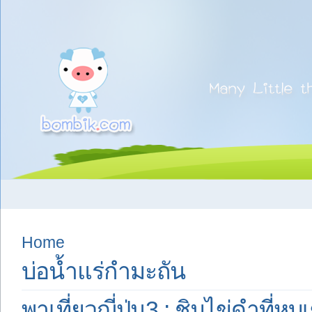
Home
บ่อน้ำแร่กำมะถัน
พาเที่ยวญี่ปุ่น3 : ชิมไข่ดำที่