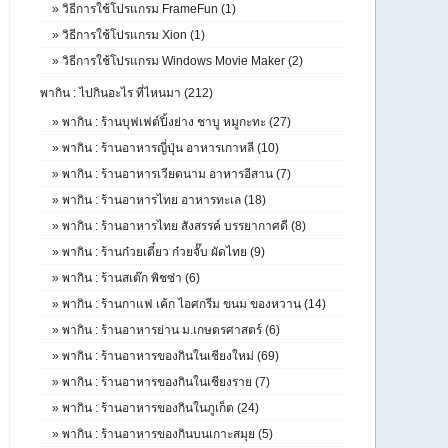
»
วิธีการใช้โปรแกรม FrameFun (1)
»
วิธีการใช้โปรแกรม Xion (1)
»
วิธีการใช้โปรแกรม Windows Movie Maker (2)
พากิน : ไปกินอะไร ที่ไหนมา (212)
»
พากิน : ร้านบุฟเฟต์ปิ้งย่าง ชาบู หมูกะทะ (27)
»
พากิน : ร้านอาหารญี่ปุ่น อาหารเกาหลี (10)
»
พากิน : ร้านอาหารเวียดนาม อาหารอีสาน (7)
»
พากิน : ร้านอาหารไทย อาหารทะเล (18)
»
พากิน : ร้านอาหารไทย สังสรรค์ บรรยากาศดี (8)
»
พากิน : ร้านก๋วยเตี๋ยว ก๋วยจั๊บ ผัดไทย (9)
»
พากิน : ร้านสเต๊ก พิชซ่า (6)
»
พากิน : ร้านกาแฟ เค้ก ไอศกรีม ขนม ของหวาน (14)
»
พากิน : ร้านอาหารย่าน ม.เกษตรศาสตร์ (6)
»
พากิน : ร้านอาหารของกินในเชียงใหม่ (69)
»
พากิน : ร้านอาหารของกินในเชียงราย (7)
»
พากิน : ร้านอาหารของกินในภูเก็ต (24)
»
พากิน : ร้านอาหารของกินบนเกาะสมุย (5)