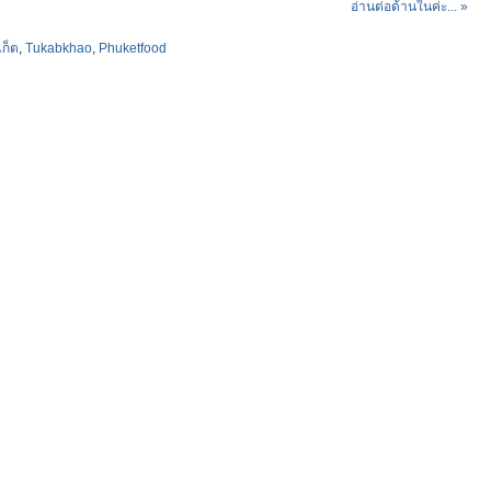
อ่านต่อด้านในค่ะ... »
เก็ต
,
Tukabkhao
,
Phuketfood