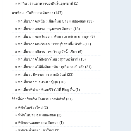
»
พากิน : ร้านอาหารของกินในอุดรธานี (1)
พาเที่ยว : บันทึกการเดินทาง (147)
»
พาเที่ยวภาคเหนือ : เชียงใหม่ ปาย แม่ฮ่องสอน (33)
»
พาเที่ยวภาคกลาง : กรุงเทพฯ อัมพวา (18)
»
พาเที่ยวภาคตะวันออก : พัทยา เกาะล้าน เกาะกูด (9)
»
พาเที่ยวภาคตะวันตก : ราชบุรี สวนผึ้ง หัวหิน (11)
»
พาเที่ยวภาคอีสาน : เขาใหญ่ วังน้ำเขียว (6)
»
พาเที่ยวภาคใต้ฝั่งอ่าวไทย : สุราษฎร์ธานี (15)
»
พาเที่ยวภาคใต้ฝั่งอันดามัน : ภูเก็ต กระบี่ ตรัง (21)
»
พาเที่ยว : นิทรรศการ งานอีเว้นท์ (23)
»
พาเที่ยวต่างประเทศ : ญี่ปุ่น (10)
»
พาเที่ยวที่ต่างๆ ที่เคยรีวิวไว้ที่ Blog อื่น (1)
รีวิวที่พัก : รีสอร์ท โรงแรม เกสท์เฮ้าส์ (21)
»
ที่พักในเชียงใหม่ (2)
»
ที่พักในปาย จ.แม่ฮ่องสอน (2)
»
ที่พักดอนหอยหลอด อัมพวา (1)
»
ที่พักวังน้ำเขียว เขาใหญ่ (3)