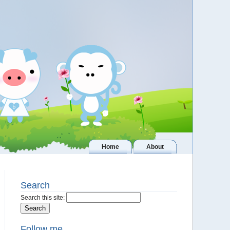
Home
About
Search
Search this site:
Follow me..