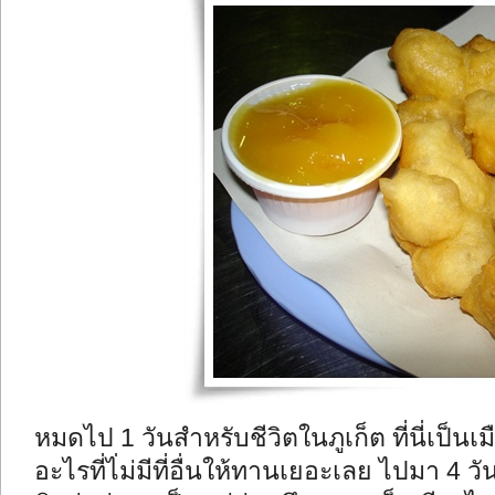
หมดไป 1 วันสำหรับชีวิตในภูเก็ต ที่นี่เป็นเมื
อะไรที่ไ่ม่มีที่อื่นให้ทานเยอะเลย ไปมา 4 