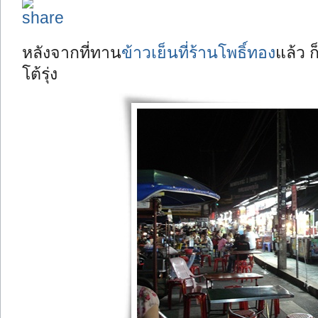
หลังจากที่ทาน
ข้าวเย็นที่ร้านโพธิ์ทอง
แล้ว
โต้รุ่ง