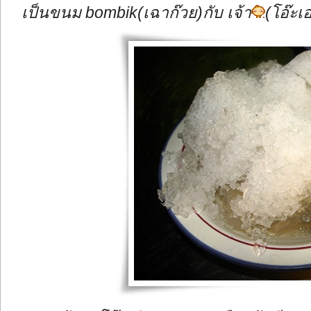
เป็นขนม bombik(เฉาก๊วย)กับ เจ้า
(โอ๊ะเ