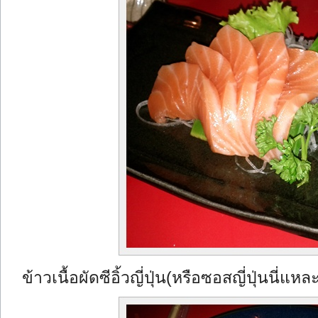
ข้าวเนื้อผัดซีอิ้วญี่ปุ่น(หรือซอสญี่ปุ่นนี่แหล