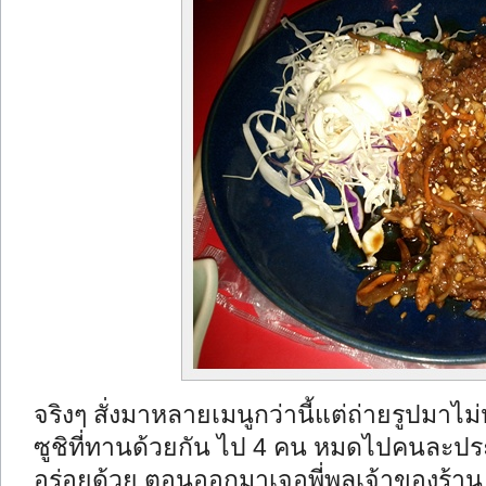
จริงๆ สั่งมาหลายเมนูกว่านี้แต่ถ่ายรูปมาไ
ซูชิที่ทานด้วยกัน ไป 4 คน หมดไปคนละป
อร่อยด้วย ตอนออกมาเจอพี่พลเจ้าของร้าน กำ