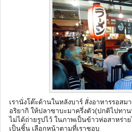
เรานั่งโต๊ะด้านในหลังบาร์ สั่งอาหารรอสม
อริยากิ ให้ปลาซาบะมาครึ่งตัว(ปกติไปทานที
ไม่ได้ถ่ายรูปไว้ ในภาพเป็นข้าวห่อสาหร่ายไข
เป็นชิ้น เลือกหน้าตามที่เราชอบ