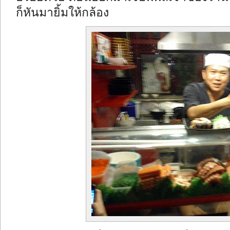
ก็หันมายิ้มให้กล้อง