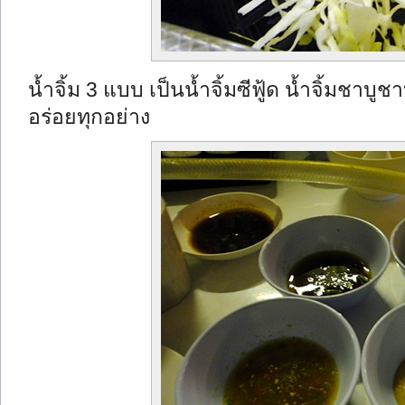
น้ำจิ้ม 3 แบบ เป็นน้ำจิ้มซีฟู้ด น้ำจิ้มชาบูชา
อร่อยทุกอย่าง