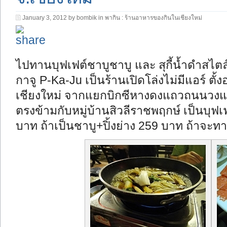
January 3, 2012 by bombik in
พากิน : ร้านอาหารของกินในเชียงใหม่
ไปทานบุฟเฟต์ชาบูชาบู และ สุกี้น้ำดำสไตล์ญ
กาจู P-Ka-Ju เป็นร้านเปิดโล่งไม่มีแอร์ 
เชียงใหม่ จากแยกบิกซีหางดงแถวถนนวงแห
ตรงข้ามกับหมู่บ้านสิวลีราชพฤกษ์ เป็นบุฟเ
บาท ถ้าเป็นชาบู+ปิ้งย่าง 259 บาท ถ้าจะท