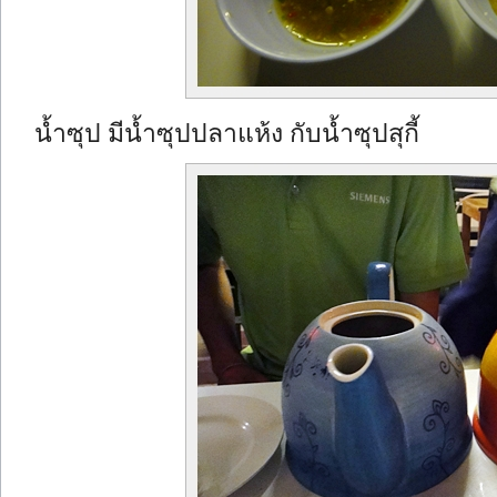
น้ำซุป มีน้ำซุปปลาแห้ง กับน้ำซุปสุกี้