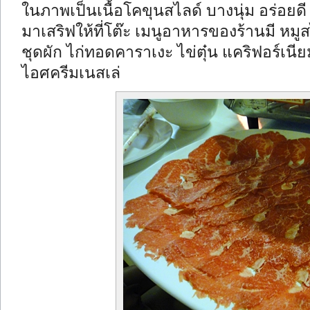
ในภาพเป็นเนื้อโคขุนสไลด์ บางนุ่ม อร่อยดี
มาเสริฟให้ที่โต๊ะ เมนูอาหารของร้านมี หมูส
ชุดผัก ไก่ทอดคาราเงะ ไข่ตุ๋น แคริฟอร์เนีย
ไอศครีมเนสเล่