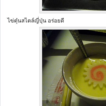
ไข่ตุ๋นสไตล์ญี่ปุ่น อร่อยดี