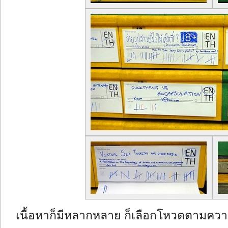
เนื้อหาก็มีหลากหลาย ก็เลือกโหวตตามค