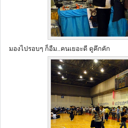
มองไปรอบๆ ก็อืม..คนเยอะดี ดูคึกคัก