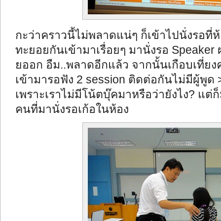
กะว่าคราวนี้ไม่พลาดแน่ๆ ก็เข้าไปนั่งรอที่ห
ทะยอยกันเข้ามาเรื่อยๆ มานั่งรอ Speaker ผ
ยออก อืม..พลาดอีกแล้ว จากนั้นเกือบเที่ยง
เข้ามารอฟัง 2 session ติดต่อกันไม่มีผู้พูด >
เพราะเราไม่มีโน้ตบุ๊คมาหรือว่ายังไง? แต่
คนที่มานั่งรอเก้อในห้อง