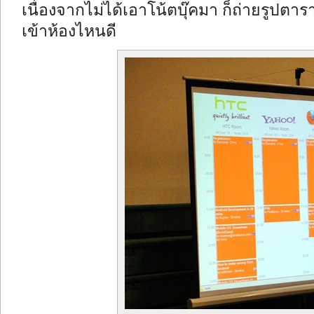
เนื่องจากไม่ได้เอาโน้ตบุ๊คมา ก็ถ่ายรูปตาร
เข้าห้องไหนดี