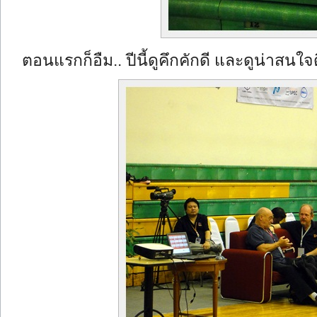
ตอนแรกก็อืม.. ปีนี้ดูคึกคักดี และดูน่าสนใจดี