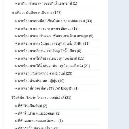
»
พากิน : ร้านอาหารของกินในอุดรธานี (1)
พาเที่ยว : บันทึกการเดินทาง (147)
»
พาเที่ยวภาคเหนือ : เชียงใหม่ ปาย แม่ฮ่องสอน (33)
»
พาเที่ยวภาคกลาง : กรุงเทพฯ อัมพวา (18)
»
พาเที่ยวภาคตะวันออก : พัทยา เกาะล้าน เกาะกูด (9)
»
พาเที่ยวภาคตะวันตก : ราชบุรี สวนผึ้ง หัวหิน (11)
»
พาเที่ยวภาคอีสาน : เขาใหญ่ วังน้ำเขียว (6)
»
พาเที่ยวภาคใต้ฝั่งอ่าวไทย : สุราษฎร์ธานี (15)
»
พาเที่ยวภาคใต้ฝั่งอันดามัน : ภูเก็ต กระบี่ ตรัง (21)
»
พาเที่ยว : นิทรรศการ งานอีเว้นท์ (23)
»
พาเที่ยวต่างประเทศ : ญี่ปุ่น (10)
»
พาเที่ยวที่ต่างๆ ที่เคยรีวิวไว้ที่ Blog อื่น (1)
รีวิวที่พัก : รีสอร์ท โรงแรม เกสท์เฮ้าส์ (21)
»
ที่พักในเชียงใหม่ (2)
»
ที่พักในปาย จ.แม่ฮ่องสอน (2)
»
ที่พักดอนหอยหลอด อัมพวา (1)
»
ที่พักวังน้ำเขียว เขาใหญ่ (3)