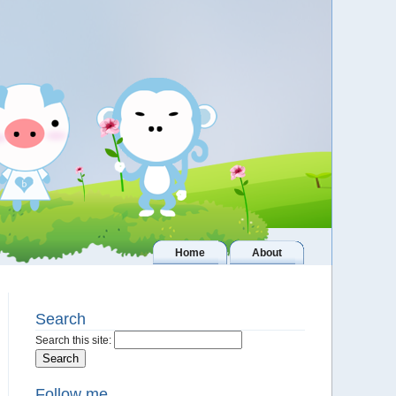
Home
About
Search
Search this site:
Follow me..