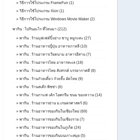
»
วิธีการใช้โปรแกรม FrameFun (1)
»
วิธีการใช้โปรแกรม Xion (1)
»
วิธีการใช้โปรแกรม Windows Movie Maker (2)
พากิน : ไปกินอะไร ที่ไหนมา (212)
»
พากิน : ร้านบุฟเฟต์ปิ้งย่าง ชาบู หมูกะทะ (27)
»
พากิน : ร้านอาหารญี่ปุ่น อาหารเกาหลี (10)
»
พากิน : ร้านอาหารเวียดนาม อาหารอีสาน (7)
»
พากิน : ร้านอาหารไทย อาหารทะเล (18)
»
พากิน : ร้านอาหารไทย สังสรรค์ บรรยากาศดี (8)
»
พากิน : ร้านก๋วยเตี๋ยว ก๋วยจั๊บ ผัดไทย (9)
»
พากิน : ร้านสเต๊ก พิชซ่า (6)
»
พากิน : ร้านกาแฟ เค้ก ไอศกรีม ขนม ของหวาน (14)
»
พากิน : ร้านอาหารย่าน ม.เกษตรศาสตร์ (6)
»
พากิน : ร้านอาหารของกินในเชียงใหม่ (69)
»
พากิน : ร้านอาหารของกินในเชียงราย (7)
»
พากิน : ร้านอาหารของกินในภูเก็ต (24)
»
พากิน : ร้านอาหารของกินบนเกาะสมุย (5)