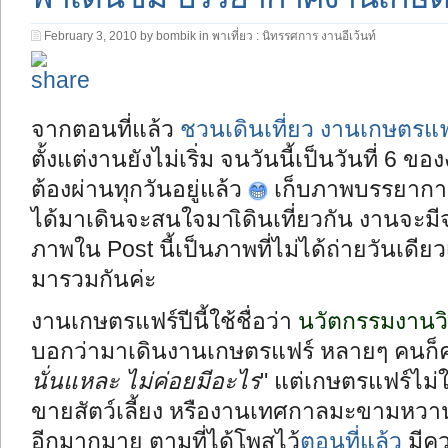
February 3, 2010 by bombik in
พาเที่ยว : นิทรรศการ งานอีเว้นท์
จากตอนที่แล้ว
ชวนเดินเที่ยว งานเกษตรแ
ตั้งแต่งานยังไม่เริ่ม จนวันนี้เป็นวันที่ 6
ต้องผ่านทุกวันอยู่แล้ว
เก็บภาพบรรยากาศมา
ได้มาเดินจะสนใจมาเิดินเที่ยวกัน งานจะมีจน
ภาพใน Post นี้เป็นภาพที่ไม่ได้ถ่ายวันเดี
มารวมกันค่ะ
งานเกษตรแฟร์ปีนี้ใช้ชื่อว่า
นวัตกรรมงานวิจ
บอกว่ามาเดินงานเกษตรแฟร์ หลายๆ คนก็คง
นั่นแหละ ไม่ค่อยมีอะไร
" แต่เกษตรแฟร์ไม่
ขายสัตว์เลี้ยง หรืองานเทศกาลมะขามหวาน =
อีกมากมาย ตามที่ได้โพสไว้
ตอนที่แล้ว
มีคว