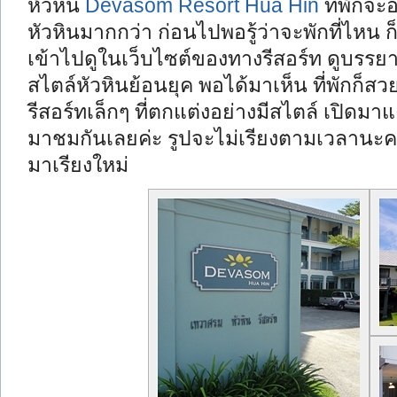
หัวหิน
Devasom Resort Hua Hin
ที่พักจะ
หัวหินมากกว่า ก่อนไปพอรู้ว่าจะพักที่ไหน 
เข้าไปดูในเว็บไซต์ของทางรีสอร์ท ดูบรรย
สไตล์หัวหินย้อนยุค พอได้มาเห็น ที่พักก็ส
รีสอร์ทเล็กๆ ที่ตกแต่งอย่างมีสไตล์ เปิดมาแ
มาชมกันเลยค่ะ รูปจะไม่เรียงตามเวลานะคะ
มาเรียงใหม่