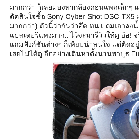
มากกว่า ก็เลยมองหากล้องคอมแพคเล็กๆ แ
ตัดสินใจซื้อ Sony Cyber-Shot DSC-TX5 มา
มากกว่า) ตัวนี้ว่ากันว่าอึด ทน แถมเอาลงน
แบตเตอรี่แพงมาก.. ไว้จะมารีวิวให้ดู อ้อ! จ
แถมฟังก์ชันต่างๆ ก็เพียบน่าสนใจ แต่ติดอยู่
เลยไม่ได้ดู อีกอย่างเดินหาตั้งนานหาบูธ Fuj