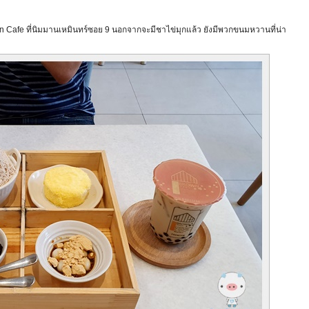
wn Cafe ที่นิมมานเหมินทร์ซอย 9 นอกจากจะมีชาไข่มุกแล้ว ยังมีพวกขนมหวานที่น่า