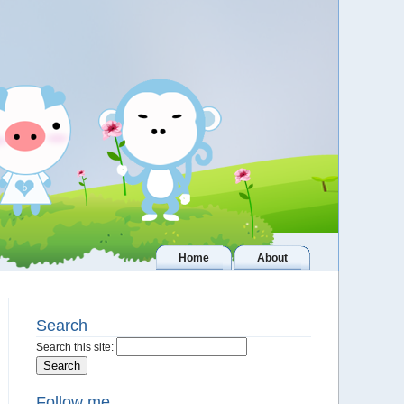
Home
About
Search
Search this site:
Follow me..