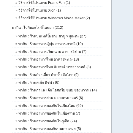
»
วิธีการใช้โปรแกรม FrameFun (1)
»
วิธีการใช้โปรแกรม Xion (1)
»
วิธีการใช้โปรแกรม Windows Movie Maker (2)
พากิน : ไปกินอะไร ที่ไหนมา (212)
»
พากิน : ร้านบุฟเฟต์ปิ้งย่าง ชาบู หมูกะทะ (27)
»
พากิน : ร้านอาหารญี่ปุ่น อาหารเกาหลี (10)
»
พากิน : ร้านอาหารเวียดนาม อาหารอีสาน (7)
»
พากิน : ร้านอาหารไทย อาหารทะเล (18)
»
พากิน : ร้านอาหารไทย สังสรรค์ บรรยากาศดี (8)
»
พากิน : ร้านก๋วยเตี๋ยว ก๋วยจั๊บ ผัดไทย (9)
»
พากิน : ร้านสเต๊ก พิชซ่า (6)
»
พากิน : ร้านกาแฟ เค้ก ไอศกรีม ขนม ของหวาน (14)
»
พากิน : ร้านอาหารย่าน ม.เกษตรศาสตร์ (6)
»
พากิน : ร้านอาหารของกินในเชียงใหม่ (69)
»
พากิน : ร้านอาหารของกินในเชียงราย (7)
»
พากิน : ร้านอาหารของกินในภูเก็ต (24)
»
พากิน : ร้านอาหารของกินบนเกาะสมุย (5)