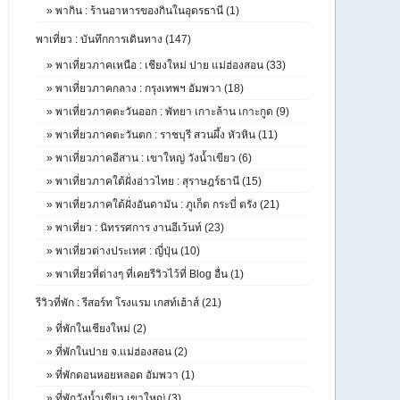
»
พากิน : ร้านอาหารของกินในอุดรธานี (1)
พาเที่ยว : บันทึกการเดินทาง (147)
»
พาเที่ยวภาคเหนือ : เชียงใหม่ ปาย แม่ฮ่องสอน (33)
»
พาเที่ยวภาคกลาง : กรุงเทพฯ อัมพวา (18)
»
พาเที่ยวภาคตะวันออก : พัทยา เกาะล้าน เกาะกูด (9)
»
พาเที่ยวภาคตะวันตก : ราชบุรี สวนผึ้ง หัวหิน (11)
»
พาเที่ยวภาคอีสาน : เขาใหญ่ วังน้ำเขียว (6)
»
พาเที่ยวภาคใต้ฝั่งอ่าวไทย : สุราษฎร์ธานี (15)
»
พาเที่ยวภาคใต้ฝั่งอันดามัน : ภูเก็ต กระบี่ ตรัง (21)
»
พาเที่ยว : นิทรรศการ งานอีเว้นท์ (23)
»
พาเที่ยวต่างประเทศ : ญี่ปุ่น (10)
»
พาเที่ยวที่ต่างๆ ที่เคยรีวิวไว้ที่ Blog อื่น (1)
รีวิวที่พัก : รีสอร์ท โรงแรม เกสท์เฮ้าส์ (21)
»
ที่พักในเชียงใหม่ (2)
»
ที่พักในปาย จ.แม่ฮ่องสอน (2)
»
ที่พักดอนหอยหลอด อัมพวา (1)
»
ที่พักวังน้ำเขียว เขาใหญ่ (3)