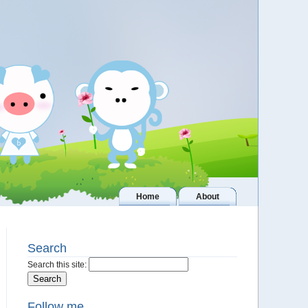
Home
About
Search
Search this site:
Follow me..