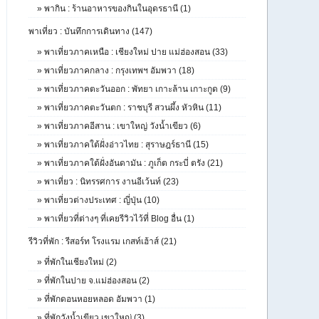
»
พากิน : ร้านอาหารของกินในอุดรธานี (1)
พาเที่ยว : บันทึกการเดินทาง (147)
»
พาเที่ยวภาคเหนือ : เชียงใหม่ ปาย แม่ฮ่องสอน (33)
»
พาเที่ยวภาคกลาง : กรุงเทพฯ อัมพวา (18)
»
พาเที่ยวภาคตะวันออก : พัทยา เกาะล้าน เกาะกูด (9)
»
พาเที่ยวภาคตะวันตก : ราชบุรี สวนผึ้ง หัวหิน (11)
»
พาเที่ยวภาคอีสาน : เขาใหญ่ วังน้ำเขียว (6)
»
พาเที่ยวภาคใต้ฝั่งอ่าวไทย : สุราษฎร์ธานี (15)
»
พาเที่ยวภาคใต้ฝั่งอันดามัน : ภูเก็ต กระบี่ ตรัง (21)
»
พาเที่ยว : นิทรรศการ งานอีเว้นท์ (23)
»
พาเที่ยวต่างประเทศ : ญี่ปุ่น (10)
»
พาเที่ยวที่ต่างๆ ที่เคยรีวิวไว้ที่ Blog อื่น (1)
รีวิวที่พัก : รีสอร์ท โรงแรม เกสท์เฮ้าส์ (21)
»
ที่พักในเชียงใหม่ (2)
»
ที่พักในปาย จ.แม่ฮ่องสอน (2)
»
ที่พักดอนหอยหลอด อัมพวา (1)
»
ที่พักวังน้ำเขียว เขาใหญ่ (3)