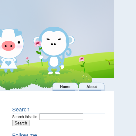
Home
About
Search
Search this site:
Follow me..