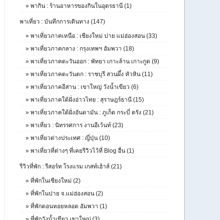
»
พากิน : ร้านอาหารของกินในอุดรธานี (1)
พาเที่ยว : บันทึกการเดินทาง (147)
»
พาเที่ยวภาคเหนือ : เชียงใหม่ ปาย แม่ฮ่องสอน (33)
»
พาเที่ยวภาคกลาง : กรุงเทพฯ อัมพวา (18)
»
พาเที่ยวภาคตะวันออก : พัทยา เกาะล้าน เกาะกูด (9)
»
พาเที่ยวภาคตะวันตก : ราชบุรี สวนผึ้ง หัวหิน (11)
»
พาเที่ยวภาคอีสาน : เขาใหญ่ วังน้ำเขียว (6)
»
พาเที่ยวภาคใต้ฝั่งอ่าวไทย : สุราษฎร์ธานี (15)
»
พาเที่ยวภาคใต้ฝั่งอันดามัน : ภูเก็ต กระบี่ ตรัง (21)
»
พาเที่ยว : นิทรรศการ งานอีเว้นท์ (23)
»
พาเที่ยวต่างประเทศ : ญี่ปุ่น (10)
»
พาเที่ยวที่ต่างๆ ที่เคยรีวิวไว้ที่ Blog อื่น (1)
รีวิวที่พัก : รีสอร์ท โรงแรม เกสท์เฮ้าส์ (21)
»
ที่พักในเชียงใหม่ (2)
»
ที่พักในปาย จ.แม่ฮ่องสอน (2)
»
ที่พักดอนหอยหลอด อัมพวา (1)
»
ที่พักวังน้ำเขียว เขาใหญ่ (3)