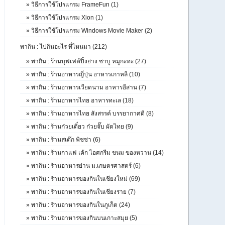
»
วิธีการใช้โปรแกรม FrameFun (1)
»
วิธีการใช้โปรแกรม Xion (1)
»
วิธีการใช้โปรแกรม Windows Movie Maker (2)
พากิน : ไปกินอะไร ที่ไหนมา (212)
»
พากิน : ร้านบุฟเฟต์ปิ้งย่าง ชาบู หมูกะทะ (27)
»
พากิน : ร้านอาหารญี่ปุ่น อาหารเกาหลี (10)
»
พากิน : ร้านอาหารเวียดนาม อาหารอีสาน (7)
»
พากิน : ร้านอาหารไทย อาหารทะเล (18)
»
พากิน : ร้านอาหารไทย สังสรรค์ บรรยากาศดี (8)
»
พากิน : ร้านก๋วยเตี๋ยว ก๋วยจั๊บ ผัดไทย (9)
»
พากิน : ร้านสเต๊ก พิชซ่า (6)
»
พากิน : ร้านกาแฟ เค้ก ไอศกรีม ขนม ของหวาน (14)
»
พากิน : ร้านอาหารย่าน ม.เกษตรศาสตร์ (6)
»
พากิน : ร้านอาหารของกินในเชียงใหม่ (69)
»
พากิน : ร้านอาหารของกินในเชียงราย (7)
»
พากิน : ร้านอาหารของกินในภูเก็ต (24)
»
พากิน : ร้านอาหารของกินบนเกาะสมุย (5)