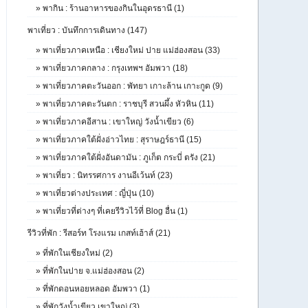
»
พากิน : ร้านอาหารของกินในอุดรธานี (1)
พาเที่ยว : บันทึกการเดินทาง (147)
»
พาเที่ยวภาคเหนือ : เชียงใหม่ ปาย แม่ฮ่องสอน (33)
»
พาเที่ยวภาคกลาง : กรุงเทพฯ อัมพวา (18)
»
พาเที่ยวภาคตะวันออก : พัทยา เกาะล้าน เกาะกูด (9)
»
พาเที่ยวภาคตะวันตก : ราชบุรี สวนผึ้ง หัวหิน (11)
»
พาเที่ยวภาคอีสาน : เขาใหญ่ วังน้ำเขียว (6)
»
พาเที่ยวภาคใต้ฝั่งอ่าวไทย : สุราษฎร์ธานี (15)
»
พาเที่ยวภาคใต้ฝั่งอันดามัน : ภูเก็ต กระบี่ ตรัง (21)
»
พาเที่ยว : นิทรรศการ งานอีเว้นท์ (23)
»
พาเที่ยวต่างประเทศ : ญี่ปุ่น (10)
»
พาเที่ยวที่ต่างๆ ที่เคยรีวิวไว้ที่ Blog อื่น (1)
รีวิวที่พัก : รีสอร์ท โรงแรม เกสท์เฮ้าส์ (21)
»
ที่พักในเชียงใหม่ (2)
»
ที่พักในปาย จ.แม่ฮ่องสอน (2)
»
ที่พักดอนหอยหลอด อัมพวา (1)
»
ที่พักวังน้ำเขียว เขาใหญ่ (3)