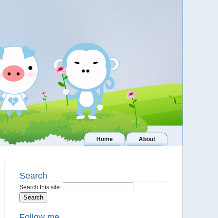
Home
About
Search
Search this site:
Follow me..