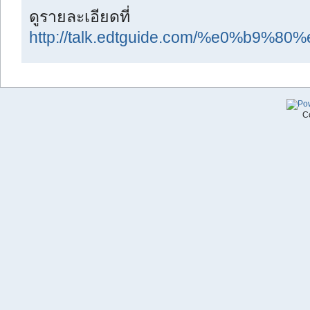
ดูรายละเอียดที่
http://talk.edtguide.com/%e0%b
C