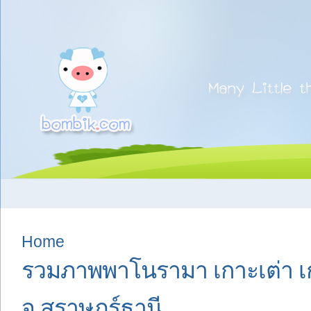
Home
รวมภาพพาโนรามา เกาะเต่า 
จ.สุราษฎร์ธานี