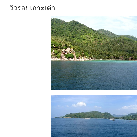
วิวรอบเกาะเต่า