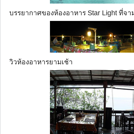
บรรยากาศของห้องอาหาร Star Light ที่จามจ
วิวห้องอาหารยามเช้า