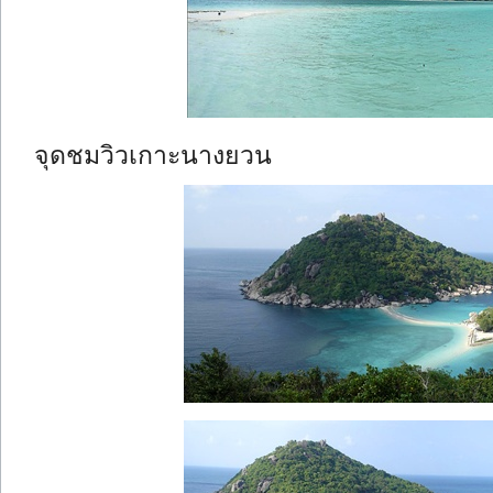
จุดชมวิวเกาะนางยวน