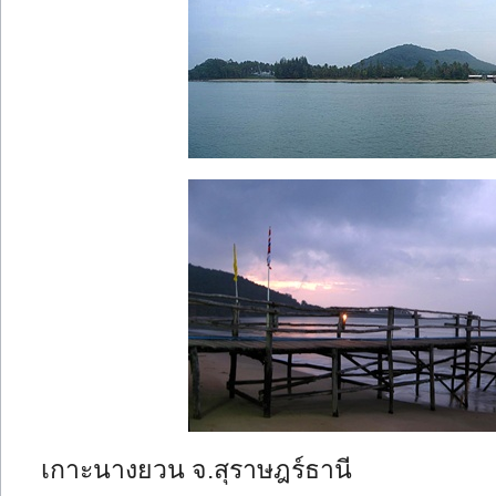
เกาะนางยวน จ.สุราษฎร์ธานี