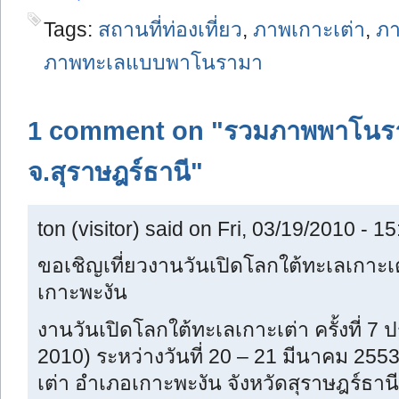
Tags:
สถานที่ท่องเที่ยว
,
ภาพเกาะเต่า
,
ภ
ภาพทะเลแบบพาโนรามา
1 comment on "รวมภาพพาโนรา
จ.สุราษฎร์ธานี"
ton (visitor) said on Fri, 03/19/2010 - 15
ขอเชิญเที่ยวงานวันเปิดโลกใต้ทะเลเกาะเต่
เกาะพะงัน
งานวันเปิดโลกใต้ทะเลเกาะเต่า ครั้งที่ 7
2010) ระหว่างวันที่ 20 – 21 มีนาคม 2
เต่า อำเภอเกาะพะงัน จังหวัดสุราษฎร์ธานี