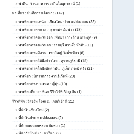
»
พากิน : ร้านอาหารของกินในอุดรธานี (1)
พาเที่ยว : บันทึกการเดินทาง (147)
»
พาเที่ยวภาคเหนือ : เชียงใหม่ ปาย แม่ฮ่องสอน (33)
»
พาเที่ยวภาคกลาง : กรุงเทพฯ อัมพวา (18)
»
พาเที่ยวภาคตะวันออก : พัทยา เกาะล้าน เกาะกูด (9)
»
พาเที่ยวภาคตะวันตก : ราชบุรี สวนผึ้ง หัวหิน (11)
»
พาเที่ยวภาคอีสาน : เขาใหญ่ วังน้ำเขียว (6)
»
พาเที่ยวภาคใต้ฝั่งอ่าวไทย : สุราษฎร์ธานี (15)
»
พาเที่ยวภาคใต้ฝั่งอันดามัน : ภูเก็ต กระบี่ ตรัง (21)
»
พาเที่ยว : นิทรรศการ งานอีเว้นท์ (23)
»
พาเที่ยวต่างประเทศ : ญี่ปุ่น (10)
»
พาเที่ยวที่ต่างๆ ที่เคยรีวิวไว้ที่ Blog อื่น (1)
รีวิวที่พัก : รีสอร์ท โรงแรม เกสท์เฮ้าส์ (21)
»
ที่พักในเชียงใหม่ (2)
»
ที่พักในปาย จ.แม่ฮ่องสอน (2)
»
ที่พักดอนหอยหลอด อัมพวา (1)
»
ที่พักวังน้ำเขียว เขาใหญ่ (3)