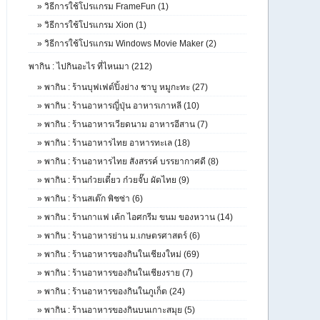
»
วิธีการใช้โปรแกรม FrameFun (1)
»
วิธีการใช้โปรแกรม Xion (1)
»
วิธีการใช้โปรแกรม Windows Movie Maker (2)
พากิน : ไปกินอะไร ที่ไหนมา (212)
»
พากิน : ร้านบุฟเฟต์ปิ้งย่าง ชาบู หมูกะทะ (27)
»
พากิน : ร้านอาหารญี่ปุ่น อาหารเกาหลี (10)
»
พากิน : ร้านอาหารเวียดนาม อาหารอีสาน (7)
»
พากิน : ร้านอาหารไทย อาหารทะเล (18)
»
พากิน : ร้านอาหารไทย สังสรรค์ บรรยากาศดี (8)
»
พากิน : ร้านก๋วยเตี๋ยว ก๋วยจั๊บ ผัดไทย (9)
»
พากิน : ร้านสเต๊ก พิชซ่า (6)
»
พากิน : ร้านกาแฟ เค้ก ไอศกรีม ขนม ของหวาน (14)
»
พากิน : ร้านอาหารย่าน ม.เกษตรศาสตร์ (6)
»
พากิน : ร้านอาหารของกินในเชียงใหม่ (69)
»
พากิน : ร้านอาหารของกินในเชียงราย (7)
»
พากิน : ร้านอาหารของกินในภูเก็ต (24)
»
พากิน : ร้านอาหารของกินบนเกาะสมุย (5)