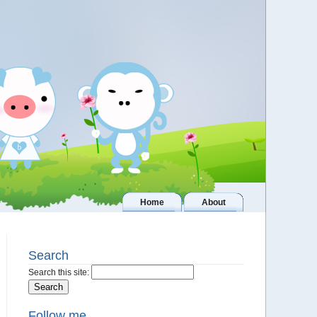
Home
About
Search
Search this site:
Follow me..