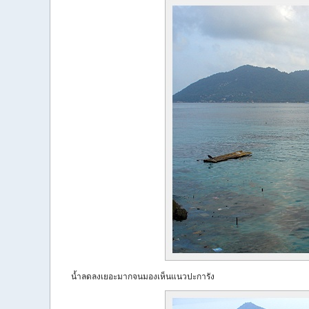
น้ำลดลงเยอะมากจนมองเห็นแนวปะการัง