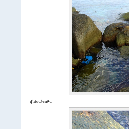
ปูไต่บนโขดหิน