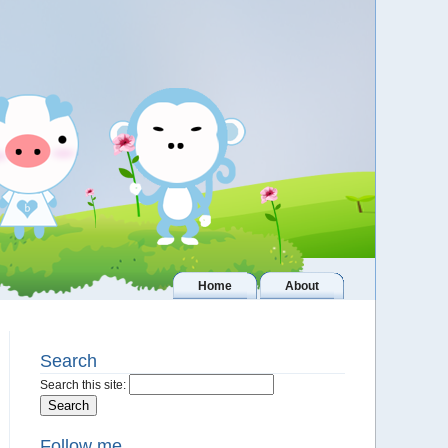
Home
About
Search
Search this site:
Follow me..