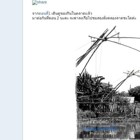
จาก
ตอนที่1
เดินดูของกินในตลาดแล้ว
มาต่อกันที่ตอน 2 นะคะ จะพาลงเรือไปชมสองฝั่งคลองลาดชะโดค่ะ