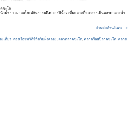
ลาดชะโด
วลาหน้าน้ำ ประมาณตั้งแต่กันยายนถึงปลายปีน้ำจะขึ้นตลาดก็จะกลายเป็นตลาดกลางน้ำ
อ่านต่อด้านในค่ะ... »
องเที่ยว
,
ล่องเรือชมวิถีชีวิตริมฝั่งคลอง
,
ตลาดลาดชะโด
,
ตลาดร้อยปีลาดชะโด
,
ตลาด