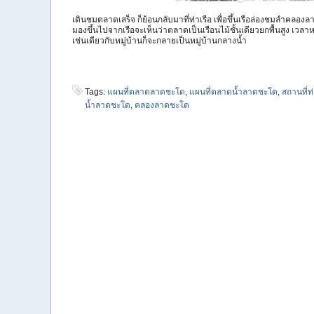
เดินชมตลาดเสร็จ ก็ย้อนกลับมาที่ท่าเรือ เพื่อขึ้นเรือล่องชมลำคลอง
มองขึ้นไปจากเรือจะเห็นว่าตลาดเป็นเรือนไม้ชั้นเดียวยกพื้นสูง เ
เช่นเดียวกับหมู่บ้านก็จะกลายเป็นหมู่บ้านกลางน้ำ
Tags:
แผนที่ตลาดลาดชะโด
,
แผนที่ตลาดน้ำลาดชะโด
,
สถานที่ท่
น้ำลาดชะโด
,
คลองลาดชะโด