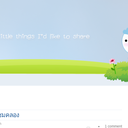
อชมคลอง
า
1 comment