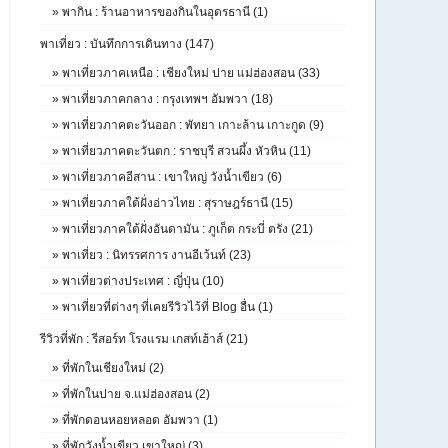
»
พากิน : ร้านอาหารของกินในอุดรธานี (1)
พาเที่ยว : บันทึกการเดินทาง (147)
»
พาเที่ยวภาคเหนือ : เชียงใหม่ ปาย แม่ฮ่องสอน (33)
»
พาเที่ยวภาคกลาง : กรุงเทพฯ อัมพวา (18)
»
พาเที่ยวภาคตะวันออก : พัทยา เกาะล้าน เกาะกูด (9)
»
พาเที่ยวภาคตะวันตก : ราชบุรี สวนผึ้ง หัวหิน (11)
»
พาเที่ยวภาคอีสาน : เขาใหญ่ วังน้ำเขียว (6)
»
พาเที่ยวภาคใต้ฝั่งอ่าวไทย : สุราษฎร์ธานี (15)
»
พาเที่ยวภาคใต้ฝั่งอันดามัน : ภูเก็ต กระบี่ ตรัง (21)
»
พาเที่ยว : นิทรรศการ งานอีเว้นท์ (23)
»
พาเที่ยวต่างประเทศ : ญี่ปุ่น (10)
»
พาเที่ยวที่ต่างๆ ที่เคยรีวิวไว้ที่ Blog อื่น (1)
รีวิวที่พัก : รีสอร์ท โรงแรม เกสท์เฮ้าส์ (21)
»
ที่พักในเชียงใหม่ (2)
»
ที่พักในปาย จ.แม่ฮ่องสอน (2)
»
ที่พักดอนหอยหลอด อัมพวา (1)
»
ที่พักวังน้ำเขียว เขาใหญ่ (3)