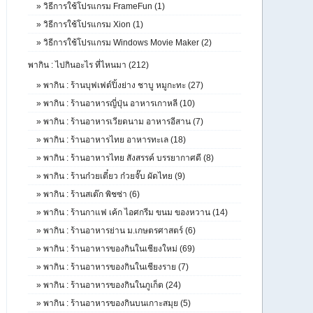
»
วิธีการใช้โปรแกรม FrameFun (1)
»
วิธีการใช้โปรแกรม Xion (1)
»
วิธีการใช้โปรแกรม Windows Movie Maker (2)
พากิน : ไปกินอะไร ที่ไหนมา (212)
»
พากิน : ร้านบุฟเฟต์ปิ้งย่าง ชาบู หมูกะทะ (27)
»
พากิน : ร้านอาหารญี่ปุ่น อาหารเกาหลี (10)
»
พากิน : ร้านอาหารเวียดนาม อาหารอีสาน (7)
»
พากิน : ร้านอาหารไทย อาหารทะเล (18)
»
พากิน : ร้านอาหารไทย สังสรรค์ บรรยากาศดี (8)
»
พากิน : ร้านก๋วยเตี๋ยว ก๋วยจั๊บ ผัดไทย (9)
»
พากิน : ร้านสเต๊ก พิชซ่า (6)
»
พากิน : ร้านกาแฟ เค้ก ไอศกรีม ขนม ของหวาน (14)
»
พากิน : ร้านอาหารย่าน ม.เกษตรศาสตร์ (6)
»
พากิน : ร้านอาหารของกินในเชียงใหม่ (69)
»
พากิน : ร้านอาหารของกินในเชียงราย (7)
»
พากิน : ร้านอาหารของกินในภูเก็ต (24)
»
พากิน : ร้านอาหารของกินบนเกาะสมุย (5)