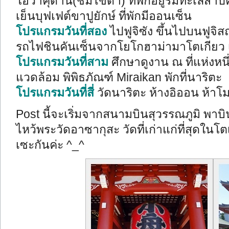
โอวาคุดานิ(ชิมไข่ดำ) ที่พักอยู่ริมทะเลสาป
เย็นบุฟเฟต์ขาปูยักษ์ ที่พักมีออนเซ็น
โปรแกรมวันที่สอง
ไปฟูจิซัง ขึ้นไปบนฟูจิสถ
รถไฟชินคันเซ็นจากโยโกฮาม่ามาโตเกียว เดิ
โปรแกรมวันที่สาม
ศึกษาดูงาน ณ ที่แห่งหนึ
แวดล้อม พิพิธภัณฑ์ Miraikan พักที่นาริตะ
โปรแกรมวันที่สี่
วัดนาริตะ ห้างอิออน ห้าโ
Post นี้จะเริ่มจากสนามบินสุวรรณภูมิ พาบิ
ไหว้พระวัดอาซากุสะ วัดที่เก่าแก่ที่สุดในโ
เซะกันค่ะ ^_^