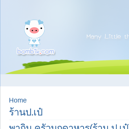
Home
ร้านป.เป๋
พากิน ครัวมุกดาหาร(ร้าน ป.เป