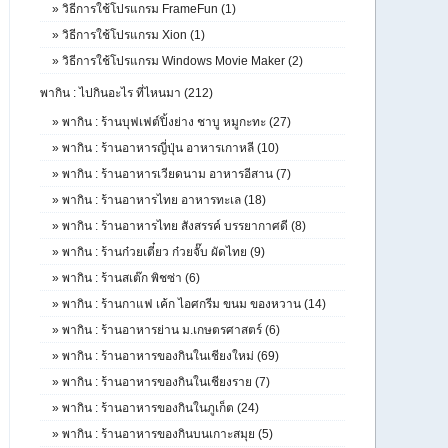
»
วิธีการใช้โปรแกรม FrameFun (1)
»
วิธีการใช้โปรแกรม Xion (1)
»
วิธีการใช้โปรแกรม Windows Movie Maker (2)
พากิน : ไปกินอะไร ที่ไหนมา (212)
»
พากิน : ร้านบุฟเฟต์ปิ้งย่าง ชาบู หมูกะทะ (27)
»
พากิน : ร้านอาหารญี่ปุ่น อาหารเกาหลี (10)
»
พากิน : ร้านอาหารเวียดนาม อาหารอีสาน (7)
»
พากิน : ร้านอาหารไทย อาหารทะเล (18)
»
พากิน : ร้านอาหารไทย สังสรรค์ บรรยากาศดี (8)
»
พากิน : ร้านก๋วยเตี๋ยว ก๋วยจั๊บ ผัดไทย (9)
»
พากิน : ร้านสเต๊ก พิชซ่า (6)
»
พากิน : ร้านกาแฟ เค้ก ไอศกรีม ขนม ของหวาน (14)
»
พากิน : ร้านอาหารย่าน ม.เกษตรศาสตร์ (6)
»
พากิน : ร้านอาหารของกินในเชียงใหม่ (69)
»
พากิน : ร้านอาหารของกินในเชียงราย (7)
»
พากิน : ร้านอาหารของกินในภูเก็ต (24)
»
พากิน : ร้านอาหารของกินบนเกาะสมุย (5)