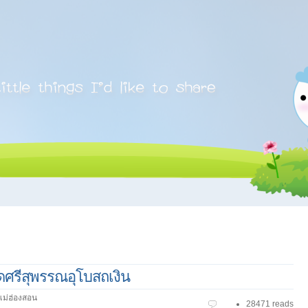
ัดศรีสุพรรณอุโบสถเงิน
แม่ฮ่องสอน
28471 reads