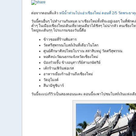
ต่อจากตอนที่แล้ว
หนีน้ำท่วมไปแอ่วเชียงใหม่ ตอนที่ 2/5 วัดพระธาต
วันนี้คนอื่นๆ ไปทำงานกันหมด มาเชียงใหม่ทั้งทีจะอยู่เฉยๆ ในที่พักค
ค่ำๆ ในเมืองเชียงใหม่เดินเที่ยวคนเดียวได้ชิลๆ ไม่น่ากลัว คนเชียงให
ใหญ่จะเดินๆๆ โปรแกรมของวันนี้คือ
ข้าวซอยที่ร้านพิมสาร
วัดศรีสุพรรณโบสถ์เงินที่เดียวในโลก
ศูนย์ศึกษาศิลปไทยโบราณ สล่าสิบหมู่ วัดศรีสุพรรณ
หอศิลปะวัฒนธรรมจังหวัดเชียงใหม่
ป๋องก๋วยจั๊บ ข้างอนุสาวรีย์สามกษัตริย์
เค้กร้านเฟิร์นฟอเรส
อาหารเมืองร้านฮ้านถึงเชียงใหม่
วัดอุโมงค์
สึนามิซูชิบาร์
วันนี้จะแบ่งรีวิวเป็นสองตอนนะคะ ตอนนี้จะพาไปชมโบสถ์เงินแห่งเด