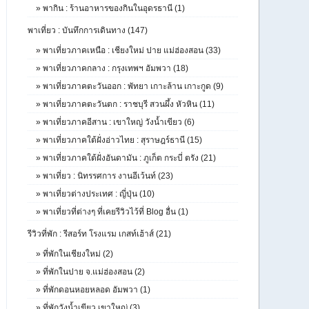
»
พากิน : ร้านอาหารของกินในอุดรธานี (1)
พาเที่ยว : บันทึกการเดินทาง (147)
»
พาเที่ยวภาคเหนือ : เชียงใหม่ ปาย แม่ฮ่องสอน (33)
»
พาเที่ยวภาคกลาง : กรุงเทพฯ อัมพวา (18)
»
พาเที่ยวภาคตะวันออก : พัทยา เกาะล้าน เกาะกูด (9)
»
พาเที่ยวภาคตะวันตก : ราชบุรี สวนผึ้ง หัวหิน (11)
»
พาเที่ยวภาคอีสาน : เขาใหญ่ วังน้ำเขียว (6)
»
พาเที่ยวภาคใต้ฝั่งอ่าวไทย : สุราษฎร์ธานี (15)
»
พาเที่ยวภาคใต้ฝั่งอันดามัน : ภูเก็ต กระบี่ ตรัง (21)
»
พาเที่ยว : นิทรรศการ งานอีเว้นท์ (23)
»
พาเที่ยวต่างประเทศ : ญี่ปุ่น (10)
»
พาเที่ยวที่ต่างๆ ที่เคยรีวิวไว้ที่ Blog อื่น (1)
รีวิวที่พัก : รีสอร์ท โรงแรม เกสท์เฮ้าส์ (21)
»
ที่พักในเชียงใหม่ (2)
»
ที่พักในปาย จ.แม่ฮ่องสอน (2)
»
ที่พักดอนหอยหลอด อัมพวา (1)
»
ที่พักวังน้ำเขียว เขาใหญ่ (3)