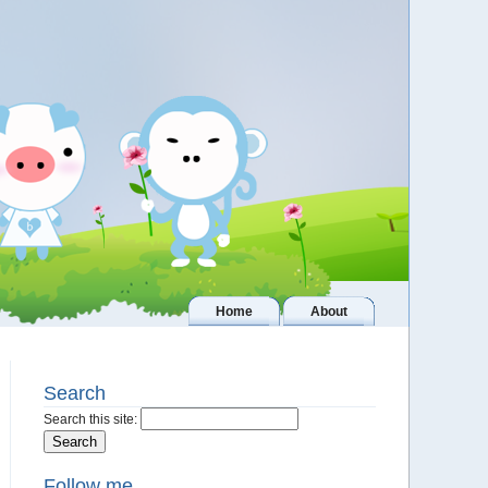
Home
About
Search
Search this site:
Follow me..