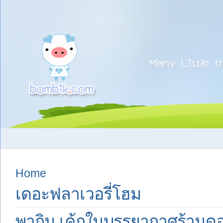
Home
เดอะฟลาเวอรี่โฮม
พากิน เค้กในบรรยากาศร้านดอก