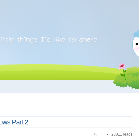
lows Part 2
28811 reads