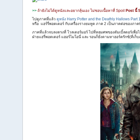
>>
ถ้ายังไม่ได้ดูหนังและอยากลุ้นเอง ไม่ชอบเนื้อหาที่ Spoil
Post นี้ 
ไปดูภาคที่แล้ว
ดูหนัง Harry Potter and the Deathly Hallows Part 
หรือ แฮร์รี่พอตเตอร์ กับเครื่องรางยมทูต ภาค 2 เป็นภาคต่อของภาคท
ภาคที่แล้วจบลงตรงที่ โวลเดอร์มอร์ ไปที่หลุมศพของดัมเบิ้ลดอร์เพื่อไป
ฝ่ายแฮรี่พอตเตอร์ แฮอร์ไมโอนี่ และ รอนก็ยังตามหาฮอร์ครักซ์(ที่เก