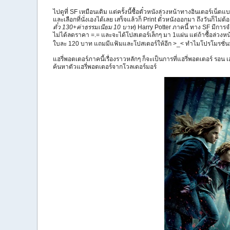
ไปดูที่ SF เหมือนเดิม แต่ครั้งนี้ซื้อตั๋วหนังล่วงหน้าทางอินเตอร์เน
และเลือกที่นั่งเองได้เลย เสร็จแล้วก็ Print ตั๋วหนังออกมา ถึงวันก็ไม่ต
ตั๋ว 130+ค่าธรรมเนียม 10 บาท
) Harry Potter ภาคนี้ ทาง SF มีการ
ไม่ได้ลดราคา =.= และจะได้โปสเตอร์เล็กๆ มา 1แผ่น แต่ถ้าซื้อล่วงหน้
ใบละ 120 บาท แถมมีแฟ้มและโปสเตอร์ให้อีก >_< ทำไมโปรโมรชั่นม
แฮรี่พอตเตอร์ภาคนี้เรื่องราวหลักๆ ก็จะเป็นการที่แฮรี่พอตเตอร์ 
ค้นหาตัวแฮรี่พอตเตอร์จากโวลเดอร์มอร์