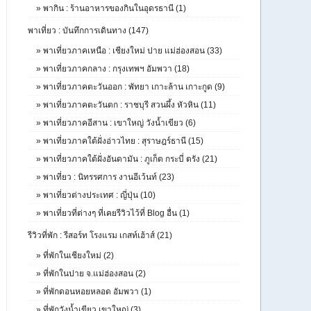
»
พากิน : ร้านอาหารของกินในอุดรธานี (1)
พาเที่ยว : บันทึกการเดินทาง (147)
»
พาเที่ยวภาคเหนือ : เชียงใหม่ ปาย แม่ฮ่องสอน (33)
»
พาเที่ยวภาคกลาง : กรุงเทพฯ อัมพวา (18)
»
พาเที่ยวภาคตะวันออก : พัทยา เกาะล้าน เกาะกูด (9)
»
พาเที่ยวภาคตะวันตก : ราชบุรี สวนผึ้ง หัวหิน (11)
»
พาเที่ยวภาคอีสาน : เขาใหญ่ วังน้ำเขียว (6)
»
พาเที่ยวภาคใต้ฝั่งอ่าวไทย : สุราษฎร์ธานี (15)
»
พาเที่ยวภาคใต้ฝั่งอันดามัน : ภูเก็ต กระบี่ ตรัง (21)
»
พาเที่ยว : นิทรรศการ งานอีเว้นท์ (23)
»
พาเที่ยวต่างประเทศ : ญี่ปุ่น (10)
»
พาเที่ยวที่ต่างๆ ที่เคยรีวิวไว้ที่ Blog อื่น (1)
รีวิวที่พัก : รีสอร์ท โรงแรม เกสท์เฮ้าส์ (21)
»
ที่พักในเชียงใหม่ (2)
»
ที่พักในปาย จ.แม่ฮ่องสอน (2)
»
ที่พักดอนหอยหลอด อัมพวา (1)
»
ที่พักวังน้ำเขียว เขาใหญ่ (3)