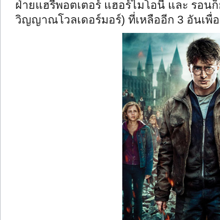
ฝ่ายแฮรี่พอตเตอร์ แฮอร์ไมโอนี่ และ รอนก็
วิญญาณโวลเดอร์มอร์) ที่เหลืออีก 3 อันเพ