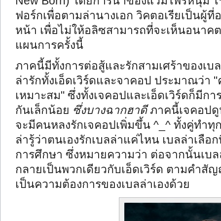
New Born) โดยการนำของแวมไพร์หนุ่ม ไรลี่
ฟอร์กเพื่อตามล่านางเอก วิคตอเรียเป็นผู้ที่อ
หน้า เพื่อไม่ให้อลิซสามารถที่จะเห็นอนาคต
แผนการครั้งนี้
ภาคนี้มีทั้งการต่อสู้และรักสามเศร้าของเบล
ล่ารักทั้งเอ็ดเวิร์ดและจาคอป ประมาณว่า "ค
เหมาะสม" ซึ่งทั้งเจคอปและเอ็ดเวิร์ดก็มีก
กันเล็กน้อย
ซึ่งบางฉากฮาดี
ภาคนี้เจคอปดู
จะมีคนหลงรักเจคอปเพิ่มขึ้น ^_^ ทั้งคู่ทำทุกอ
ล่ารู้ว่าตนเองรักเบลล่าแค่ไหน เบลล่าเลือก
การศึกษา ซึ่งหมายความว่า ต่อจากนั้นเบลล่
กลายเป็นพวกเดียวกับเอ็ดเวิร์ด ตามคำสัญญาที
เป็นความต้องการของเบลล่าเองด้วย