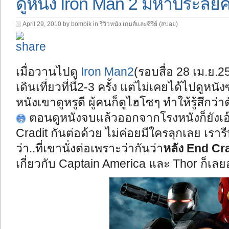
ดูหนัง Iron Man 2 มหาประลัย
April 29, 2010 by bombik in
รีวิวหนัง เกมส์และซีรี่ย์ (สปอย)
เมื่อวานไปดู
Iron Man2
(รอบสื่อ 28 เม.ย.
เดินเที่ยวที่นี่2-3 ครั้ง แต่ไม่เคยได้ไปดูหนัง
หนังเขาดูหรูดี ผู้คนก็ดูไฮโซๆ ทำให้รู้สึก
ตอนดูหนังจบแล้วออกจากโรงหนังก็ยังเอ๊ะ
Cradit กันต่อด้วย ไม่ค่อยมีใครลุกเลย เรารี
ว่า..ที่เขานั่งต่อเพราะว่ากันว่า
หลัง End Cr
เกี่ยวกับ Captain America และ Thor ก็เลยอ