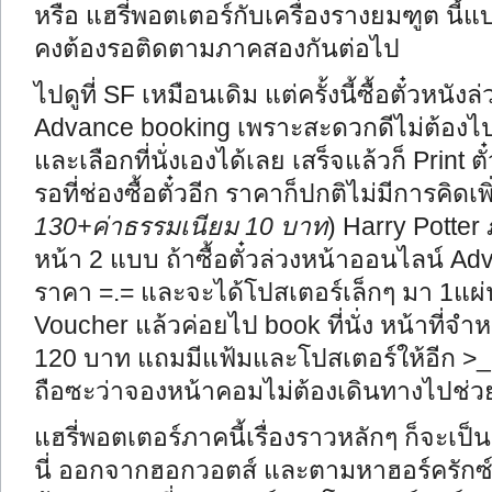
หรือ แฮรี่พอตเตอร์กับเครื่องรางยมฑูต นี้
คงต้องรอติดตามภาคสองกันต่อไป
ไปดูที่ SF เหมือนเดิม แต่ครั้งนี้ซื้อตั๋วหน
Advance booking เพราะสะดวกดีไม่ต้องไปซื
และเลือกที่นั่งเองได้เลย เสร็จแล้วก็ Print 
รอที่ช่องซื้อตั๋วอีก ราคาก็ปกติไม่มีการคิดเ
130+ค่าธรรมเนียม 10 บาท
) Harry Potter
หน้า 2 แบบ ถ้าซื้อตั๋วล่วงหน้าออนไลน์ A
ราคา =.= และจะได้โปสเตอร์เล็กๆ มา 1แผ่น 
Voucher แล้วค่อยไป book ที่นั่ง หน้าที่จำ
120 บาท แถมมีแฟ้มและโปสเตอร์ให้อีก >_
ถือซะว่าจองหน้าคอมไม่ต้องเดินทางไปช่
แฮรี่พอตเตอร์ภาคนี้เรื่องราวหลักๆ ก็จะเป็
นี่ ออกจากฮอกวอตส์ และตามหาฮอร์ครัก