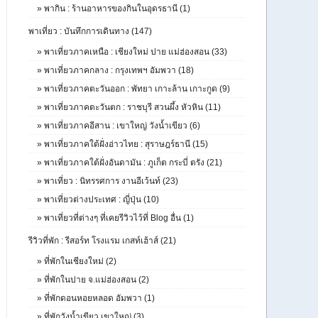
»
พากิน : ร้านอาหารของกินในอุดรธานี (1)
พาเที่ยว : บันทึกการเดินทาง (147)
»
พาเที่ยวภาคเหนือ : เชียงใหม่ ปาย แม่ฮ่องสอน (33)
»
พาเที่ยวภาคกลาง : กรุงเทพฯ อัมพวา (18)
»
พาเที่ยวภาคตะวันออก : พัทยา เกาะล้าน เกาะกูด (9)
»
พาเที่ยวภาคตะวันตก : ราชบุรี สวนผึ้ง หัวหิน (11)
»
พาเที่ยวภาคอีสาน : เขาใหญ่ วังน้ำเขียว (6)
»
พาเที่ยวภาคใต้ฝั่งอ่าวไทย : สุราษฎร์ธานี (15)
»
พาเที่ยวภาคใต้ฝั่งอันดามัน : ภูเก็ต กระบี่ ตรัง (21)
»
พาเที่ยว : นิทรรศการ งานอีเว้นท์ (23)
»
พาเที่ยวต่างประเทศ : ญี่ปุ่น (10)
»
พาเที่ยวที่ต่างๆ ที่เคยรีวิวไว้ที่ Blog อื่น (1)
รีวิวที่พัก : รีสอร์ท โรงแรม เกสท์เฮ้าส์ (21)
»
ที่พักในเชียงใหม่ (2)
»
ที่พักในปาย จ.แม่ฮ่องสอน (2)
»
ที่พักดอนหอยหลอด อัมพวา (1)
»
ที่พักวังน้ำเขียว เขาใหญ่ (3)