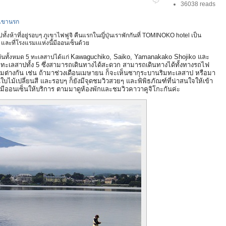
36038 reads
ุบเขานรก
งห้าที่อยู่รอบๆ ภูเขาไฟฟูจิ คืนแรกในญี่ปุ่นเราพักกันที่ TOMINOKO hotel เป็น
และที่โรงแรมเแห่งนี้มีออนเซ็นด้วย
Kawaguchiko, Saiko, Yamanakako Shojiko และ
วยกันทั้งหมด 5 ทะเลสาปได้แก่
ดาทะเลสาปทั้ง 5 ซึ่งสามารถเดินทางได้สะดวก สามารถเดินทางได้ทั้งทางรถไฟ
งามต่างกัน เช่น ถ้ามาช่วงเดือนเมษายน ก็จะเห็นซากุระบานริมทะเลสาป หรือมา
ใบไม้เปลี่ยนสี และรอบๆ ก็ยังมีจุดชมวิวสวยๆ และพิพิธภัณฑ์ที่น่าสนใจให้เข้า
ะมีออนเซ็นให้บริการ ตามมาดูห้องพักและชมวิวคาวาคูจิโกะกันค่ะ