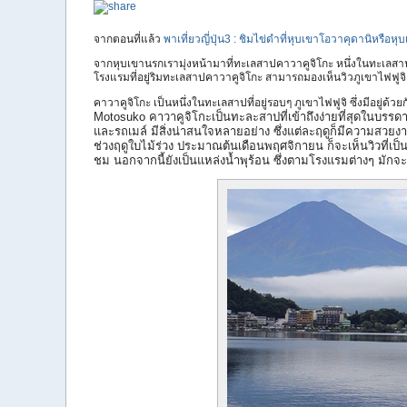
จากตอนที่แล้ว
พาเที่ยวญี่ปุ่น3 : ชิมไข่ดำที่หุบเขาโอวาคุดานิหรือห
จากหุบเขานรกเรามุ่งหน้ามาที่ทะเลสาปคาวาคูจิโกะ หนึ่งในทะเลสาปทั้
โรงแรมที่อยู่ริมทะเลสาปคาวาคูจิโกะ สามารถมองเห็นวิวภูเขาไฟฟูจิ 
คาวาคูจิโกะ เป็นหนึ่งในทะเลสาปที่อยู่รอบๆ ภูเขาไฟฟูจิ ซึ่งมีอยู่ด้
Motosuko คาวาคูจิโกะเป็นทะละสาปที่เข้าถึงง่ายที่สุดในบรร
และรถเมล์ มีสิ่งน่าสนใจหลายอย่าง ซึ่งแต่ละฤดูก็มีความสวย
ช่วงฤดูใบไม้ร่วง ประมาณต้นเดือนพฤศจิกายน ก็จะเห็นวิวที่เป็น
ชม นอกจากนี้ยังเป็นแหล่งน้ำพุร้อน ซึ่งตามโรงแรมต่างๆ มักจ