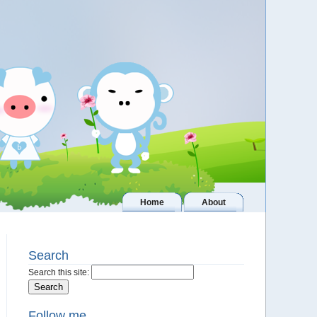
Home
About
Search
Search this site:
Follow me..