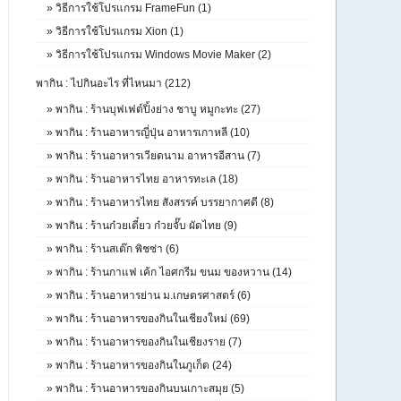
»
วิธีการใช้โปรแกรม FrameFun (1)
»
วิธีการใช้โปรแกรม Xion (1)
»
วิธีการใช้โปรแกรม Windows Movie Maker (2)
พากิน : ไปกินอะไร ที่ไหนมา (212)
»
พากิน : ร้านบุฟเฟต์ปิ้งย่าง ชาบู หมูกะทะ (27)
»
พากิน : ร้านอาหารญี่ปุ่น อาหารเกาหลี (10)
»
พากิน : ร้านอาหารเวียดนาม อาหารอีสาน (7)
»
พากิน : ร้านอาหารไทย อาหารทะเล (18)
»
พากิน : ร้านอาหารไทย สังสรรค์ บรรยากาศดี (8)
»
พากิน : ร้านก๋วยเตี๋ยว ก๋วยจั๊บ ผัดไทย (9)
»
พากิน : ร้านสเต๊ก พิชซ่า (6)
»
พากิน : ร้านกาแฟ เค้ก ไอศกรีม ขนม ของหวาน (14)
»
พากิน : ร้านอาหารย่าน ม.เกษตรศาสตร์ (6)
»
พากิน : ร้านอาหารของกินในเชียงใหม่ (69)
»
พากิน : ร้านอาหารของกินในเชียงราย (7)
»
พากิน : ร้านอาหารของกินในภูเก็ต (24)
»
พากิน : ร้านอาหารของกินบนเกาะสมุย (5)