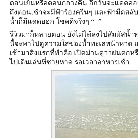
ตอนเย็นหรือตอนกลางคืน อีกวันจะแดดออกแ
ถึงตอนเช้าจะมีฟ้าร้องครืนๆ และฟ้ามืดส
น้ำก็มีแดดออก โชคดีจริงๆ ^_^
รีวิวมาก็หลายตอน ยังไม่ได้ลงไปสัมผัสน้ำ
นี้จะพาไปดูความใสของน้ำทะเลหน้าหาด และ
เช้ามาสิ่งแรกที่ทำคือ เปิดม่านดูว่าฝนตก
ไปเดินเล่นที่ชายหาด รอเวลาอาหารเช้า