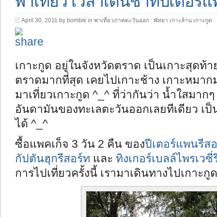
พาเที่ยว เวลาเดินช้าที่ปีเตอร์
April 30, 2011 by bombik in
พาเที่ยวภาคตะวันออก : พัทยา เกาะล้าน เกาะกูด
เกาะกูด อยู่ในจังหวัดตราด เป็นเกาะสุดท้
ตราดมากที่สุด เคยไปเกาะช้าง เกาะหมาก
มาเที่ยวเกาะกูด ^_^ ที่ว่ากันว่า น้ำใสมาก
อันดามันของทะเลตะวันออกเลยทีเดียว เป็นเก
ได้ ^_^
ซื้อแพคเก็จ 3 วัน 2 คืน ของ
ปีเตอร์แพนรีสอ
กัปตันฮุกรีสอร์ท
และ
ทิงเกอร์เบลล์ไพรเวซี่
การไปเที่ยวครั้งนี้ เรามาเดินทางไปเกาะกู