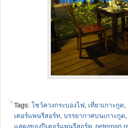
Tags:
โชว์ควงกระบองไฟ
,
เที่ยวเกาะกูด
,
เตอร์แพนรีสอร์ท
,
บรรยากาศบนเกาะกูด
แสดงของปีเตอร์แพนรีสอร์ท
,
peterpan r