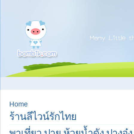
Home
ร้านลีไวน์รักไทย
พาเที่ยว ปาย ห้วยน้ำดัง ปางอุ๋ง 