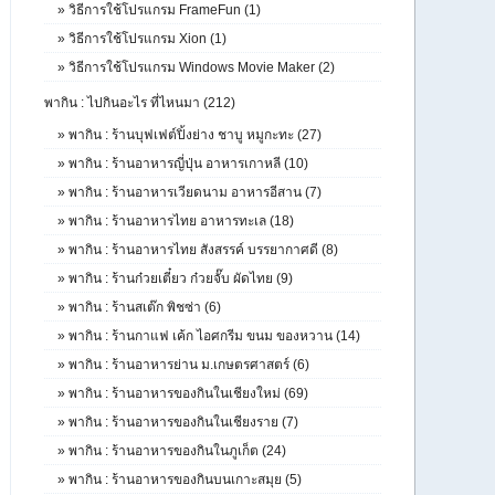
»
วิธีการใช้โปรแกรม FrameFun (1)
»
วิธีการใช้โปรแกรม Xion (1)
»
วิธีการใช้โปรแกรม Windows Movie Maker (2)
พากิน : ไปกินอะไร ที่ไหนมา (212)
»
พากิน : ร้านบุฟเฟต์ปิ้งย่าง ชาบู หมูกะทะ (27)
»
พากิน : ร้านอาหารญี่ปุ่น อาหารเกาหลี (10)
»
พากิน : ร้านอาหารเวียดนาม อาหารอีสาน (7)
»
พากิน : ร้านอาหารไทย อาหารทะเล (18)
»
พากิน : ร้านอาหารไทย สังสรรค์ บรรยากาศดี (8)
»
พากิน : ร้านก๋วยเตี๋ยว ก๋วยจั๊บ ผัดไทย (9)
»
พากิน : ร้านสเต๊ก พิชซ่า (6)
»
พากิน : ร้านกาแฟ เค้ก ไอศกรีม ขนม ของหวาน (14)
»
พากิน : ร้านอาหารย่าน ม.เกษตรศาสตร์ (6)
»
พากิน : ร้านอาหารของกินในเชียงใหม่ (69)
»
พากิน : ร้านอาหารของกินในเชียงราย (7)
»
พากิน : ร้านอาหารของกินในภูเก็ต (24)
»
พากิน : ร้านอาหารของกินบนเกาะสมุย (5)