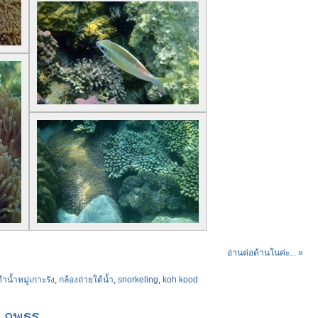
อ่านต่อด้านในค่ะ... »
ดำน้ำหมู่เกาะรัง
,
กล้องถ่ายใต้น้ำ
,
snorkeling
,
koh kood
่ ภพธร