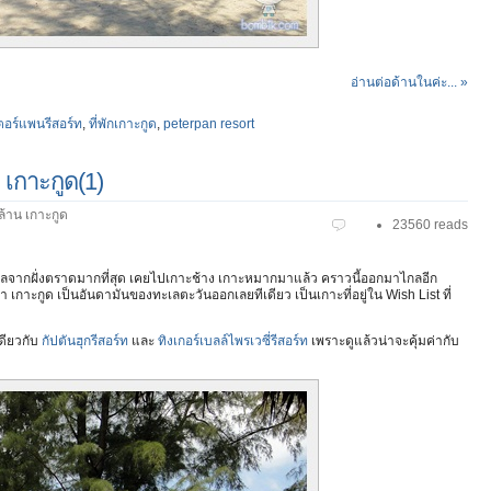
อ่านต่อด้านในค่ะ... »
เตอร์แพนรีสอร์ท
,
ที่พักเกาะกูด
,
peterpan resort
 เกาะกูด(1)
ล้าน เกาะกูด
23560 reads
ไกลจากฝั่งตราดมากที่สุด เคยไปเกาะช้าง เกาะหมากมาแล้ว คราวนี้ออกมาไกลอีก
า เกาะกูด เป็นอันดามันของทะเลตะวันออกเลยทีเดียว เป็นเกาะที่อยู่ใน Wish List ที่
เดียวกับ
กัปตันฮุกรีสอร์ท
และ
ทิงเกอร์เบลล์ไพรเวซี่รีสอร์ท
เพราะดูแล้วน่าจะคุ้มค่ากับ