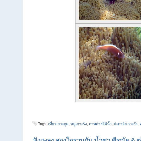
Tags:
เที่ยวเกาะกูด
,
หมู่เกาะรัง
,
ภาพถ่ายใต้น้ำ
,
ปะการังเกาะรัง
,
ฟังเพลง สองใจรวมกัน น้ำชา ชีรณัฐ & ตู