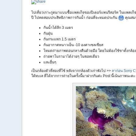
ไปเที่ยวเกาะกูดมาแบบซื้อแพคเก็จของปีเตอร์แพนรีสอร์ท ในแพคเก็จม
ปี ไปทดสอบประสิทธิภาพการกันน้ำ ก่อนที่จะหมดประกัน
คุณสมบั
กันน้ำได้ลึก 3 เมตร
กันฝุ่น
กันกระแทก 1.5 เมตร
กันอากาศหนาวเย็น -10 องศาเซลเซียส
โหมดถ่ายภาพตอนกลางคืนด้วยมือ โดยไม่ต้องใช้ขาตั้งกล้อ
ถ่ายพาโนรามาได้ง่ายๆ ในชอทเดียว
และอื่นๆ
เป็นกล้องตัวที่สองที่ใช้ หลังจากกล้องตัวเก่าพังไป >>
ลาก่อน Sony Cy
ใต้ทะเล ที่ได้จากการถ่ายในครั้งนี้มาฝากกันค่ะ Post นี้เน้นภาพนะคะ