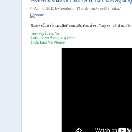
April 6, 2011 by bombik in
รีวิวหนัง เกมส์และซีรี่ย์ (สปอย)
ฟังเพลงนี้แล้วโรแมนติกดีชอบ..เสียงร้องน้ำชากับตู่เพราะดี น่าเอ
เพลง สองใจรวมกัน
ศิลปิน น้ำชา ชีรณัฐ & ตู่ ภพธร
อัลบั้ม Lips Me Please