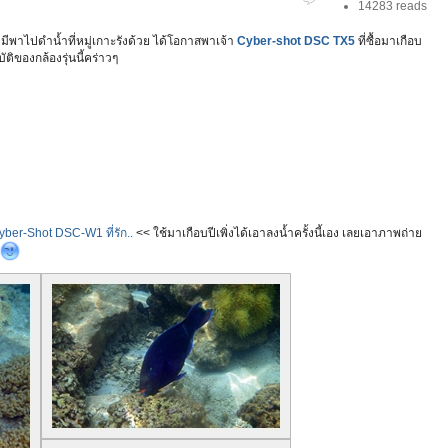
14283 reads
ีพาไปดำน้ำที่หมู่เกาะรังด้วย ได้โอกาสพาเจ้า
Cyber-shot DSC TX5
ที่ซื้อมาเกือบ
ติของกล้องรุ่นนี้คร่าวๆ
ง
ber-Shot DSC-W1 ที่รัก..
<< ใช้มาเกือบปีเพิ่งได้เอาลงน้ำครั้งนี้เอง เลยเอาภาพถ่าย