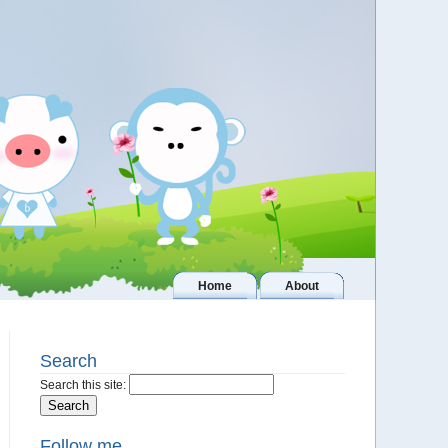
Home
About
Search
Search this site:
Follow me..