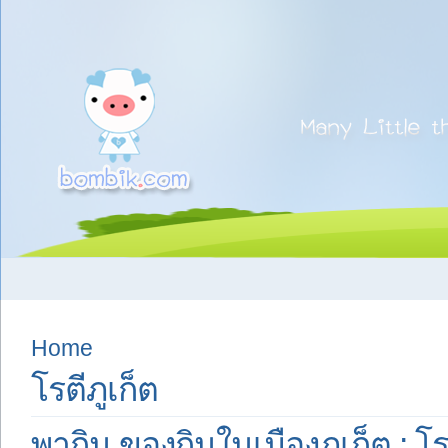
Home
โรตีภูเก็ต
พากิน ของกินในเมืองภูเก็ต : โ