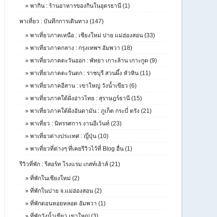
»
พากิน : ร้านอาหารของกินในอุดรธานี (1)
พาเที่ยว : บันทึกการเดินทาง (147)
»
พาเที่ยวภาคเหนือ : เชียงใหม่ ปาย แม่ฮ่องสอน (33)
»
พาเที่ยวภาคกลาง : กรุงเทพฯ อัมพวา (18)
»
พาเที่ยวภาคตะวันออก : พัทยา เกาะล้าน เกาะกูด (9)
»
พาเที่ยวภาคตะวันตก : ราชบุรี สวนผึ้ง หัวหิน (11)
»
พาเที่ยวภาคอีสาน : เขาใหญ่ วังน้ำเขียว (6)
»
พาเที่ยวภาคใต้ฝั่งอ่าวไทย : สุราษฎร์ธานี (15)
»
พาเที่ยวภาคใต้ฝั่งอันดามัน : ภูเก็ต กระบี่ ตรัง (21)
»
พาเที่ยว : นิทรรศการ งานอีเว้นท์ (23)
»
พาเที่ยวต่างประเทศ : ญี่ปุ่น (10)
»
พาเที่ยวที่ต่างๆ ที่เคยรีวิวไว้ที่ Blog อื่น (1)
รีวิวที่พัก : รีสอร์ท โรงแรม เกสท์เฮ้าส์ (21)
»
ที่พักในเชียงใหม่ (2)
»
ที่พักในปาย จ.แม่ฮ่องสอน (2)
»
ที่พักดอนหอยหลอด อัมพวา (1)
»
ที่พักวังน้ำเขียว เขาใหญ่ (3)