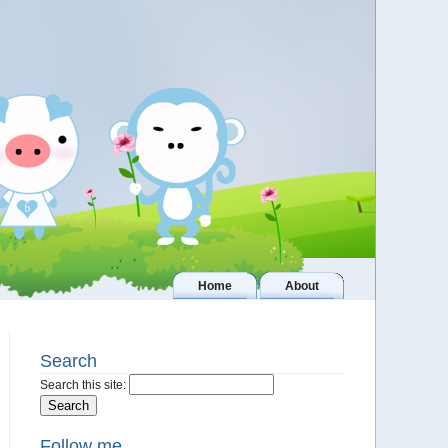
Home
About
Search
Search this site:
Follow me..