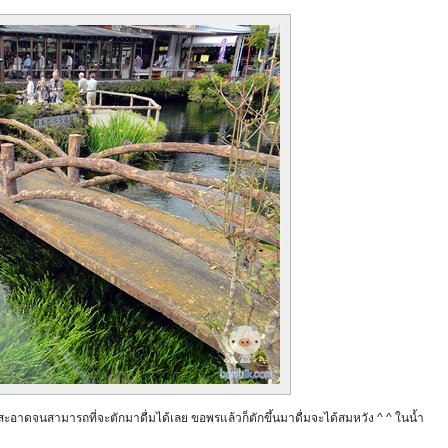
ใสสะอาดจนสามารถที่จะตักมาดื่มได้เลย ขอพรแล้วก็ตักขึ้นมาดื่มจะได้สมหวัง ^ ^ ในน้ำ