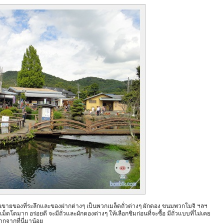
็นร้านขายของที่ระลึกและของฝากต่างๆ เป็นพวกเมล็ดถั่วต่างๆ ผักดอง ขนมพวกโมจิ ฯลฯ
ม็ดโตมาก อร่อยดี จะมีถั่วและผักดองต่างๆ ให้เลือกชิมก่อนที่จะซื้อ มีถั่วแบบที่ไม่เคย
กจากที่นี่มาน้อย