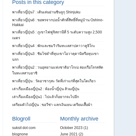
Posts in this category
พาเที่ยวญี่ปุ่น7 : เดินเล่นย่านชินจูกุ Shinjuku
พาเที่ยวญี่ปุ่น6 : ขอพรจากบ่อน้ำศักดิ์สิทธิ์ที่หมู่บ้าน Oshino-
Hakkai
พาเที่ยวญี่ปุ่น5 : ภูเขาไฟฟูจิสถานีที่ 5 ระดับความสูง 2,500
เมตร
พาเที่ยวญี่ปุ่น4 : พักและชมวิวริมทะเลสาปคาวาคูจิโกะ
พาเที่ยวญี่ปุ่น3 : ชิมไข่ดำที่หุบเขาโอวาคุดานิหรือหุบเขา
นรก
พาเที่ยวญี่ปุ่น2 : วนอุทยานแห่งชาติอาโกเน่ ล่องเรือโจรสลัด
ในทะเลสาบอาชิ
พาเที่ยวญี่ปุ่น : วัดอาซากุสะ วัดที่เก่าแก่ที่สุดในโตเกียว
เล่าเรื่องเมืองญี่ปุ่น2 : ห้องน้ำญี่ปุ่น ส้วมญี่ปุ่น
เล่าเรื่องเมืองญี่ปุ่น1 : ไปแล้วก็อยากจะไปอีก
เตรียมตัวไปญี่ปุ่น : ขอวีซ่า แลกเงินเยน เตรียมเสื้อผ้า
Blogroll
Monthly archive
suksit dot com
October 2023
(1)
blognone
June 2021
(2)