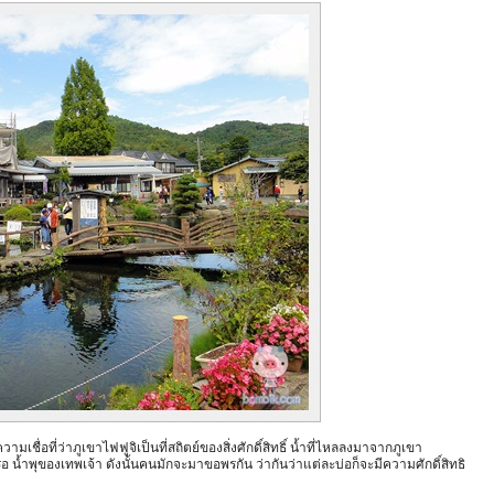
วามเชื่อที่ว่าภูเขาไฟฟูจิเป็นที่สถิตย์ของสิ่งศักดิ์สิทธิ์ น้ำที่ไหลลงมาจากภูเขา
s" หรือ น้ำพุของเทพเจ้า ดังนั้นคนมักจะมาขอพรกัน ว่ากันว่าแต่ละบ่อก็จะมีความศักดิ์สิทธิ