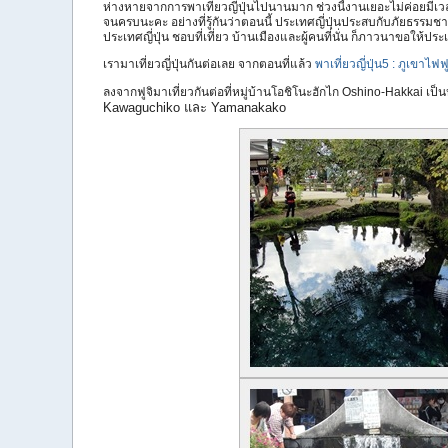
ห่างหายจากการพาเที่ยวญี่ปุ่นไปนานมาก ช่วงนี้งานเยอะไม่ค่อยมีเ
จนครบนะคะ อย่างที่รู้กันว่าตอนนี้ ประเทศญี่ปุ่นประสบกับภัยธรรมชาต
ประเทศญี่ปุ่น ชอบที่เที่ยว บ้านเมืองและผู้คนที่นั่น ก็ภาวนาขอให้ประเ
เรามาเที่ยวญี่ปุ่นกันต่อเลย จากตอนที่แล้ว
พาเที่ยวญี่ปุ่น5 : ภูเขาไฟ
ลงจากฟูจิมาเที่ยวกันต่อที่หมู่บ้านโอชิโนะฮักไก Oshino-Hakkai เป็น
Kawaguchiko และ Yamanakako