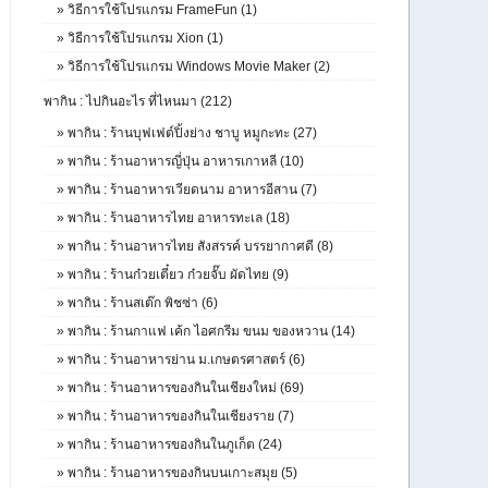
»
วิธีการใช้โปรแกรม FrameFun (1)
»
วิธีการใช้โปรแกรม Xion (1)
»
วิธีการใช้โปรแกรม Windows Movie Maker (2)
พากิน : ไปกินอะไร ที่ไหนมา (212)
»
พากิน : ร้านบุฟเฟต์ปิ้งย่าง ชาบู หมูกะทะ (27)
»
พากิน : ร้านอาหารญี่ปุ่น อาหารเกาหลี (10)
»
พากิน : ร้านอาหารเวียดนาม อาหารอีสาน (7)
»
พากิน : ร้านอาหารไทย อาหารทะเล (18)
»
พากิน : ร้านอาหารไทย สังสรรค์ บรรยากาศดี (8)
»
พากิน : ร้านก๋วยเตี๋ยว ก๋วยจั๊บ ผัดไทย (9)
»
พากิน : ร้านสเต๊ก พิชซ่า (6)
»
พากิน : ร้านกาแฟ เค้ก ไอศกรีม ขนม ของหวาน (14)
»
พากิน : ร้านอาหารย่าน ม.เกษตรศาสตร์ (6)
»
พากิน : ร้านอาหารของกินในเชียงใหม่ (69)
»
พากิน : ร้านอาหารของกินในเชียงราย (7)
»
พากิน : ร้านอาหารของกินในภูเก็ต (24)
»
พากิน : ร้านอาหารของกินบนเกาะสมุย (5)