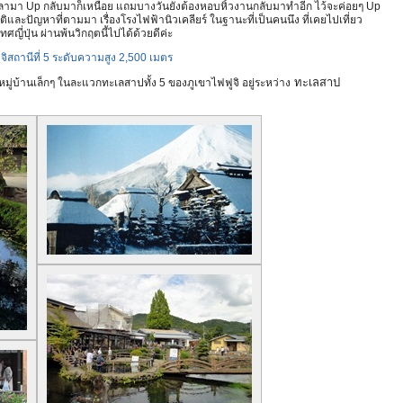
วลามา Up กลับมาก็เหนื่อย แถมบางวันยังต้องหอบหิ้วงานกลับมาทำอีก ไว้จะค่อยๆ Up
ิและปัญหาที่ตามมา เรื่องโรงไฟฟ้านิวเคลียร์ ในฐานะที่เป็นคนนึง ที่เคยไปเที่ยว
ทศญี่ปุ่น ผ่านพ้นวิกฤตนี้ไปได้ด้วยดีค่ะ
ฟูจิสถานีที่ 5 ระดับความสูง 2,500 เมตร
ทะเลสาป
หมู่บ้านเล็กๆ ในละแวกทะเลสาปทั้ง 5 ของภูเขาไฟฟูจิ อยู่ระหว่าง