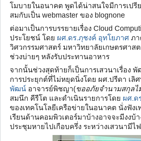
โมบายในอนาคต พูดได้น่าสนใจมีการเปรียบ
สมกับเป็น webmaster ของ blognone
ต่อมาเป็นการบรรยายเรื่อง Cloud Comput
ประโยชน์ โดย
ผศ.ดร.ภุชงค์ อุทโยภาศ
ภาค
วิศวกรรมศาสตร์ มหาวิทยาลัยเกษตรศาสตร์
ช่วงบ่ายๆ หลังรับประทานอาหาร
จากนั้นช่วงสุดท้ายก็เป็นการเสวนาเรื่อง
การประยุกต์ที่ไม่หยุดนิ่งโดย ผศ.ปรีดา เลิ
พัฒน์
อาจารย์พิชญา(
ขออภัยจำนามสกุลไม่
สมนึก คีรีโต และดำเนินรายการโดย
ผศ.ดร
ของเทคโนโลยีเครือข่ายในอนาคต นั่งฟังเพลิ
เรียนด้านคอมพิวเตอร์มาบ้างอาจจะมีงงบ้างใ
ประชุมหายไปเกือบครึ่ง ระหว่างเสวนามีไฟดั