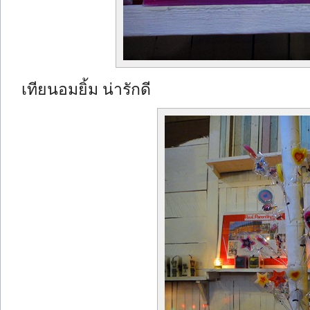
เทียนอมยิ้ม น่ารักดี