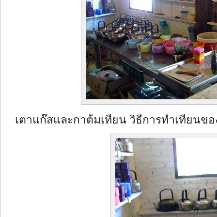
เตาแก๊สและกาต้มเทียน วิธีการทำเทียนของท