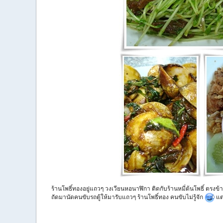
ร้านโพธิ์ทองอยู่แถวๆ วงเวียนหอนาฬิกา ติดกับร้านหมี่ต้นโพธิ์ ตรงข้
ถัดมานัดคนขับรถตู้ให้มารับแถวๆ ร้านโพธิ์ทอง คนขับไม่รู้จัก
แต่