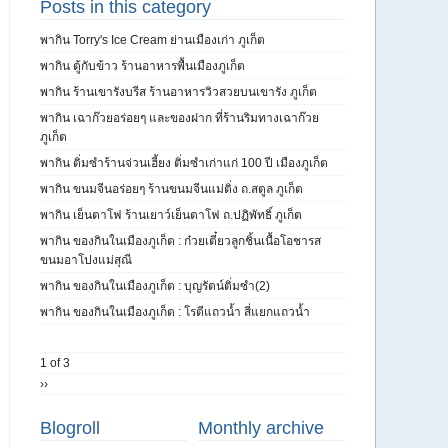
Posts in this category
พากิน Torry's Ice Cream ย่านเมืองเก่า ภูเก็ต
พากิน ตู้กับข้าว ร้านอาหารพื้นเมืองภูเก็ต
พากิน ร้านเขารังบรีส ร้านอาหารวิวสวยบนเขารัง ภูเก็ต
พากิน เฉาก๊วยอร่อยๆ และของฝาก ที่ร้านริมทางเฉาก๊วย
ภูเก็ต
พากิน ติ่มซำร้านจ่วนเฮี้ยง ติ่มซำเก่าแก่ 100 ปี เมืองภูเก็ต
พากิน ขนมจีนอร่อยๆ ร้านขนมจีนแม่ติ่ง ถ.สตูล ภูเก็ต
พากิน เย็นตาโฟ ร้านเยาว์เย็นตาโฟ ถ.ปฏิพัทธิ์ ภูเก็ต
พากิน ของกินในเมืองภูเก็ต : ก๋วยเตี๋ยวลูกชิ้นเนื้อโอชารส
ขนมอาโปงแม่สุณี
พากิน ของกินในเมืองภูเก็ต : บุญรัตน์ติ่มซำ(2)
พากิน ของกินในเมืองภูเก็ต : โรตีแถวน้ำ สี่แยกแถวน้ำ
1 of 3
››
Blogroll
Monthly archive