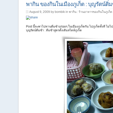
พากิน ของกินในเมืองภูเก็ต : บุญรัตน์ติ่
August 9, 2009 by bombik in
พากิน : ร้านอาหารของกินในภูเก็ต
Post นี้จะพาไปทานติ่มซำอร่อยๆ ในเมืองภูเก็ตกัน ไปภูเก็ตทั้งที ไม่ไ
บุญรัตน์ติ่มซำ : ติ่มซำสูตรดั้งเดิมสไตล์ภูเก็ต