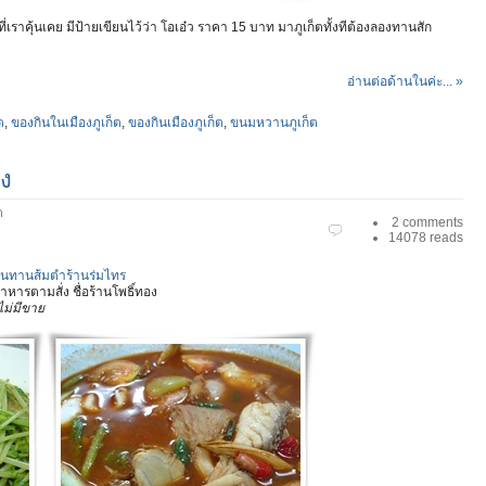
ราคุ้นเคย มีป้ายเขียนไว้ว่า โอเอ๋ว ราคา 15 บาท มาภูเก็ตทั้งทีต้องลองทานสัก
อ่านต่อด้านในค่ะ... »
ต
,
ของกินในเมืองภูเก็ต
,
ของกินเมืองภูเก็ต
,
ขนมหวานภูเก็ต
อง
ต
2 comments
14078 reads
วันทานส้มตำร้านร่มไทร
หารตามสั่ง ชื่อร้านโพธิ์ทอง
ไม่มีขาย