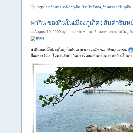
Tags:
วงเวียนหอนาฬิกาภูเก็ต
,
ร้านโพธิ์ทอง
,
ร้านอาหารในภูเก็ต
พากิน ของกินในเมืองภูเก็ต : ส้มตำริมห
August 10, 2009 by bombik in
พากิน : ร้านอาหารของกินในภูเก็
พากินตอนนี้ก็ยังอยู่ในภูเก็ตกันนะคะ
และจะมีตามมาอีกหลายตอน
มื้อกลางวันเราไปทานส้มตำกันค่ะ เป็นส้มตำธรรมดาๆ แต่วิว..ไม่ธ