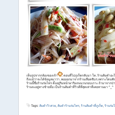
เห็นรูปจากกล้องของเจ้า
ตอนที่ไปภูเก็ตกลับมา โห..ร้านส้มตำอะ
ถึงแม้ว่าจะได้ข้อมูลมาว่า..พอออกมาจากร้านเลือดซิบๆ เพราะโดนฟั
ร้านนี้ชื่อร้านร่มไทร ตั้งอยู่ริมหน้าผาริมถนนวนรอบเกาะ ถ้ามาจา
ร้านจะอยู่ทางซ้ายมือ เป็นร้านส้มตำที่วิวดีที่สุดเท่าที่เคยทานมา ^_^
Tags:
ส้มตำวิวสวย
,
ส้มตำร้านร่มไทร
,
ร้านส้มตำที่ภูเก็ต
,
ร้านร่มไ