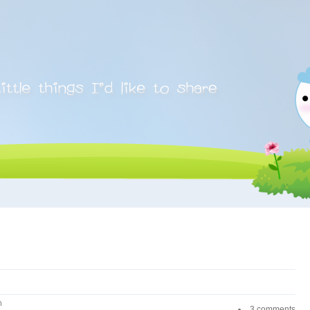
ต
3 comments