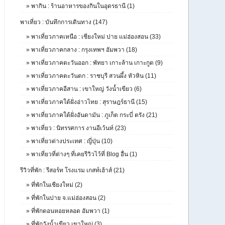
»
พากิน : ร้านอาหารของกินในอุดรธานี (1)
พาเที่ยว : บันทึกการเดินทาง (147)
»
พาเที่ยวภาคเหนือ : เชียงใหม่ ปาย แม่ฮ่องสอน (33)
»
พาเที่ยวภาคกลาง : กรุงเทพฯ อัมพวา (18)
»
พาเที่ยวภาคตะวันออก : พัทยา เกาะล้าน เกาะกูด (9)
»
พาเที่ยวภาคตะวันตก : ราชบุรี สวนผึ้ง หัวหิน (11)
»
พาเที่ยวภาคอีสาน : เขาใหญ่ วังน้ำเขียว (6)
»
พาเที่ยวภาคใต้ฝั่งอ่าวไทย : สุราษฎร์ธานี (15)
»
พาเที่ยวภาคใต้ฝั่งอันดามัน : ภูเก็ต กระบี่ ตรัง (21)
»
พาเที่ยว : นิทรรศการ งานอีเว้นท์ (23)
»
พาเที่ยวต่างประเทศ : ญี่ปุ่น (10)
»
พาเที่ยวที่ต่างๆ ที่เคยรีวิวไว้ที่ Blog อื่น (1)
รีวิวที่พัก : รีสอร์ท โรงแรม เกสท์เฮ้าส์ (21)
»
ที่พักในเชียงใหม่ (2)
»
ที่พักในปาย จ.แม่ฮ่องสอน (2)
»
ที่พักดอนหอยหลอด อัมพวา (1)
»
ที่พักวังน้ำเขียว เขาใหญ่ (3)