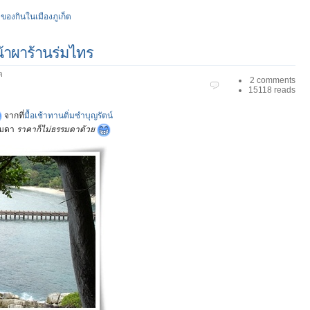
,
ของกินในเมืองภูเก็ต
น้าผาร้านร่มไทร
ต
2 comments
15118 reads
จากที่
มื้อเช้าทานติ่มซำบุญรัตน์
รรมดา
ราคาก็ไม่ธรรมดาด้วย