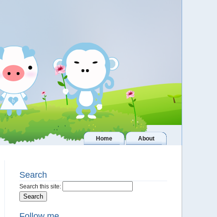
Home
About
Search
Search this site:
Follow me..