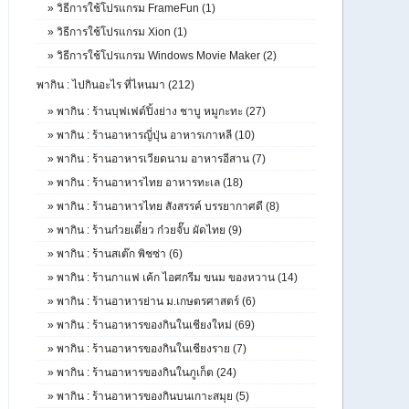
»
วิธีการใช้โปรแกรม FrameFun (1)
»
วิธีการใช้โปรแกรม Xion (1)
»
วิธีการใช้โปรแกรม Windows Movie Maker (2)
พากิน : ไปกินอะไร ที่ไหนมา (212)
»
พากิน : ร้านบุฟเฟต์ปิ้งย่าง ชาบู หมูกะทะ (27)
»
พากิน : ร้านอาหารญี่ปุ่น อาหารเกาหลี (10)
»
พากิน : ร้านอาหารเวียดนาม อาหารอีสาน (7)
»
พากิน : ร้านอาหารไทย อาหารทะเล (18)
»
พากิน : ร้านอาหารไทย สังสรรค์ บรรยากาศดี (8)
»
พากิน : ร้านก๋วยเตี๋ยว ก๋วยจั๊บ ผัดไทย (9)
»
พากิน : ร้านสเต๊ก พิชซ่า (6)
»
พากิน : ร้านกาแฟ เค้ก ไอศกรีม ขนม ของหวาน (14)
»
พากิน : ร้านอาหารย่าน ม.เกษตรศาสตร์ (6)
»
พากิน : ร้านอาหารของกินในเชียงใหม่ (69)
»
พากิน : ร้านอาหารของกินในเชียงราย (7)
»
พากิน : ร้านอาหารของกินในภูเก็ต (24)
»
พากิน : ร้านอาหารของกินบนเกาะสมุย (5)