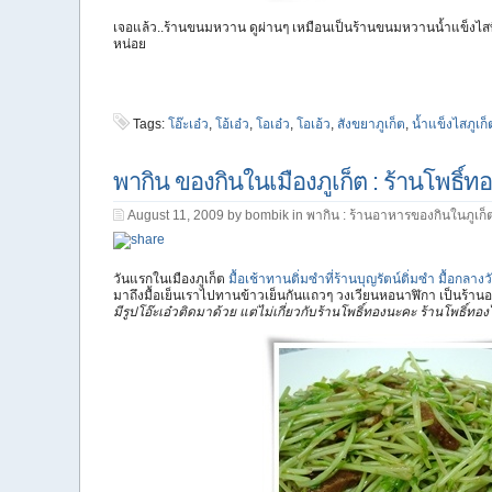
เจอแล้ว..ร้านขนมหวาน ดูผ่านๆ เหมือนเป็นร้านขนมหวานน้ำแข็งไสที่เ
หน่อย
Tags:
โอ๊ะเอ๋ว
,
โอ้เอ๋ว
,
โอเอ๋ว
,
โอเอ้ว
,
สังขยาภูเก็ต
,
น้ำแข็งไสภูเก็
พากิน ของกินในเมืองภูเก็ต : ร้านโพธิ์ท
August 11, 2009 by bombik in
พากิน : ร้านอาหารของกินในภูเก็
วันแรกในเมืองภูเก็ต
มื้อเช้าทานติ่มซำที่ร้านบุญรัตน์ติ่มซำ
มื้อกลาง
มาถึงมื้อเย็นเราไปทานข้าวเย็นกันแถวๆ วงเวียนหอนาฬิกา เป็นร้านอา
มีรูปโอ๊ะเอ๋วติดมาด้วย แต่ไม่เกี่ยวกับร้านโพธิ์ทองนะคะ ร้านโพธิ์ทอง