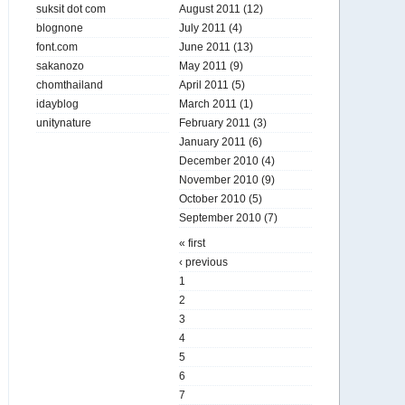
suksit dot com
August 2011
(12)
blognone
July 2011
(4)
font.com
June 2011
(13)
sakanozo
May 2011
(9)
chomthailand
April 2011
(5)
idayblog
March 2011
(1)
unitynature
February 2011
(3)
January 2011
(6)
December 2010
(4)
November 2010
(9)
October 2010
(5)
September 2010
(7)
« first
‹ previous
1
2
3
4
5
6
7