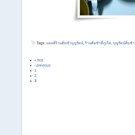
Tags:
แผนที่ร้านติ่มซำบุญรัตน์
,
ร้านติ่มซำที่ภูเก็ต
,
บุญรัตน์ติ่มซำ
« first
‹ previous
1
2
3