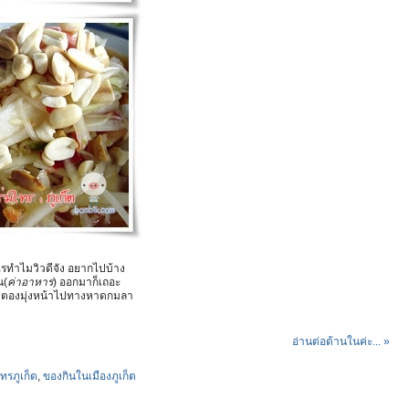
ไรทำไมวิวดีจัง อยากไปบ้าง
น(
ค่าอาหาร
) ออกมาก็เถอะ
กป่าตองมุ่งหน้าไปทางหาดกมลา
อ่านต่อด้านในค่ะ... »
ทรภูเก็ต
,
ของกินในเมืองภูเก็ต